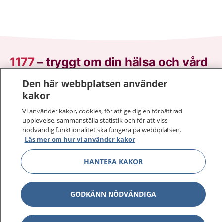
1177
–
tryggt om din hälsa och vård
Den här webbplatsen använder
På 1177.se får du råd om hälsa och information om
kakor
sjukdomar och vilka mottagningar du kan kontakta.
Logga in för att läsa din journal och göra dina
Vi använder kakor, cookies, för att ge dig en förbättrad
vårdärenden. Ring telefonnummer 1177 för
upplevelse, sammanställa statistik och för att viss
nödvändig funktionalitet ska fungera på webbplatsen.
sjukvårdsrådgivning dygnet runt.
Läs mer om hur vi använder kakor
1177 ger dig råd när du vill må bättre.
HANTERA KAKOR
GODKÄNN NÖDVÄNDIGA
Visa inn
1177 på flera språk