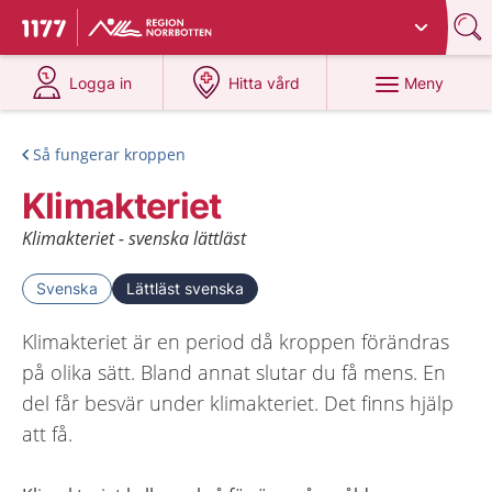
Du har valt region
Norrbotten
.
Till startsidan för 1177
på 1177.se
på 1177.se
Meny
Logga in
Hitta vård
Så fungerar kroppen
Klimakteriet
Klimakteriet - svenska lättläst
Svenska
Lättläst svenska
Klimakteriet är en period då kroppen förändras
på olika sätt. Bland annat slutar du få mens. En
del får besvär under klimakteriet. Det finns hjälp
att få.