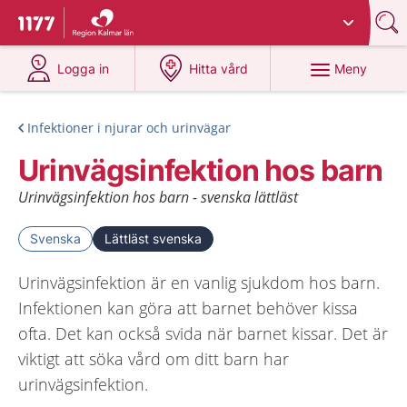
Du har valt region
Kalmar län
.
Till startsidan för 1177
på 1177.se
på 1177.se
Meny
Logga in
Hitta vård
Infektioner i njurar och urinvägar
Urinvägsinfektion hos barn
Urinvägsinfektion hos barn - svenska lättläst
Svenska
Lättläst svenska
Urinvägsinfektion är en vanlig sjukdom hos barn.
Infektionen kan göra att barnet behöver kissa
ofta. Det kan också svida när barnet kissar. Det är
viktigt att söka vård om ditt barn har
urinvägsinfektion.