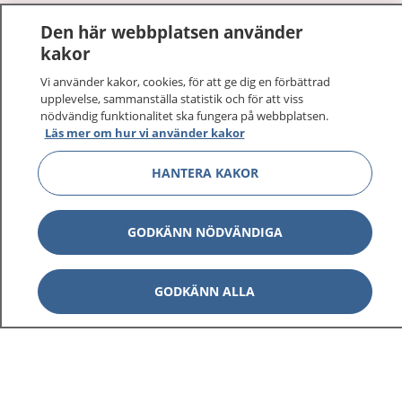
1177
–
tryggt om din hälsa och vård
Den här webbplatsen använder
kakor
På 1177.se får du råd om hälsa och information om
sjukdomar och vilka mottagningar du kan kontakta.
Vi använder kakor, cookies, för att ge dig en förbättrad
upplevelse, sammanställa statistik och för att viss
Logga in för att läsa din journal och göra dina
nödvändig funktionalitet ska fungera på webbplatsen.
vårdärenden. Ring telefonnummer 1177 för
Läs mer om hur vi använder kakor
sjukvårdsrådgivning dygnet runt.
1177 ger dig råd när du vill må bättre.
HANTERA KAKOR
GODKÄNN NÖDVÄNDIGA
Visa inn
1177 på flera språk
GODKÄNN ALLA
Visa inn
Om 1177
Visa inn
Kontakt