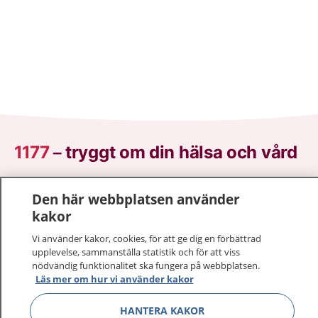
1177
–
tryggt om din hälsa och vård
På 1177.se får du råd om hälsa och information om
Den här webbplatsen använder
sjukdomar och vilka mottagningar du kan kontakta.
kakor
Logga in för att läsa din journal och göra dina
vårdärenden. Ring telefonnummer 1177 för
Vi använder kakor, cookies, för att ge dig en förbättrad
upplevelse, sammanställa statistik och för att viss
sjukvårdsrådgivning dygnet runt.
nödvändig funktionalitet ska fungera på webbplatsen.
1177 ger dig råd när du vill må bättre.
Läs mer om hur vi använder kakor
HANTERA KAKOR