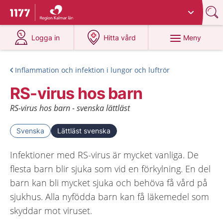
Du har valt region
Kalmar län
.
Till startsidan för 1177
på 1177.se
på 1177.se
Meny
Logga in
Hitta vård
Inflammation och infektion i lungor och luftrör
RS-virus hos barn
RS-virus hos barn - svenska lättläst
Svenska
Lättläst svenska
Infektioner med RS-virus är mycket vanliga. De
flesta barn blir sjuka som vid en förkylning. En del
barn kan bli mycket sjuka och behöva få vård på
sjukhus. Alla nyfödda barn kan få läkemedel som
skyddar mot viruset.