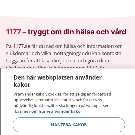
1177
–
tryggt om din hälsa och vård
På 1177.se får du råd om hälsa och information om
sjukdomar och vilka mottagningar du kan kontakta.
Logga in för att läsa din journal och göra dina
vårdärenden. Ring telefonnummer 1177 för
sjukvårdsrådgivning dygnet runt.
Den här webbplatsen använder
1177 ger dig råd när du vill må bättre.
kakor
Vi använder kakor, cookies, för att ge dig en förbättrad
upplevelse, sammanställa statistik och för att viss
nödvändig funktionalitet ska fungera på webbplatsen.
Läs mer om hur vi använder kakor
Visa inn
1177 på flera språk
HANTERA KAKOR