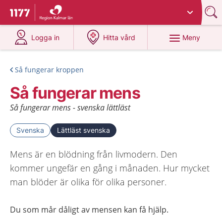
Du har valt region
Kalmar län
.
Till startsidan för 1177
på 1177.se
på 1177.se
Meny
Logga in
Hitta vård
Så fungerar kroppen
Så fungerar mens
Så fungerar mens - svenska lättläst
Svenska
Lättläst svenska
Mens är en blödning från livmodern. Den
kommer ungefär en gång i månaden. Hur mycket
man blöder är olika för olika personer.
Du som mår dåligt av mensen kan få hjälp
.