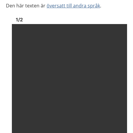
Den här texten är
översatt till andra språk
.
Bild
1
Bild
1
1
/
2
Visa föregående bild
Visa n