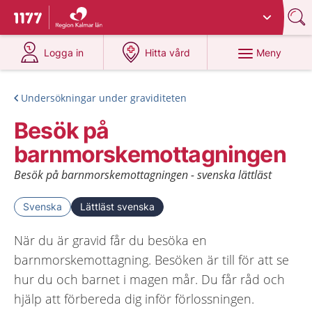
Du har valt region
Kalmar län
.
Till startsidan för 1177
på 1177.se
på 1177.se
Meny
Logga in
Hitta vård
Undersökningar under graviditeten
Besök på
barnmorskemottagningen
Besök på barnmorskemottagningen - svenska lättläst
Svenska
Lättläst svenska
När du är gravid får du besöka en
barnmorskemottagning. Besöken är till för att se
hur du och barnet i magen mår. Du får råd och
hjälp att förbereda dig inför förlossningen.