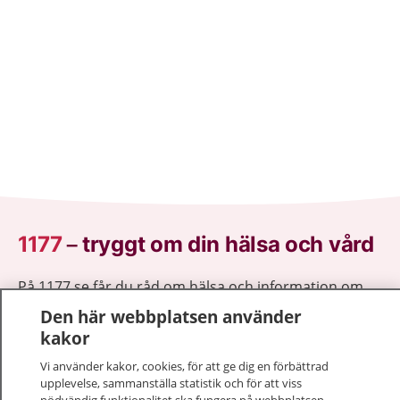
1177
–
tryggt om din hälsa och vård
På 1177.se får du råd om hälsa och information om
sjukdomar och vilka mottagningar du kan kontakta.
Den här webbplatsen använder
Logga in för att läsa din journal och göra dina
kakor
vårdärenden. Ring telefonnummer 1177 för
Vi använder kakor, cookies, för att ge dig en förbättrad
sjukvårdsrådgivning dygnet runt.
upplevelse, sammanställa statistik och för att viss
1177 ger dig råd när du vill må bättre.