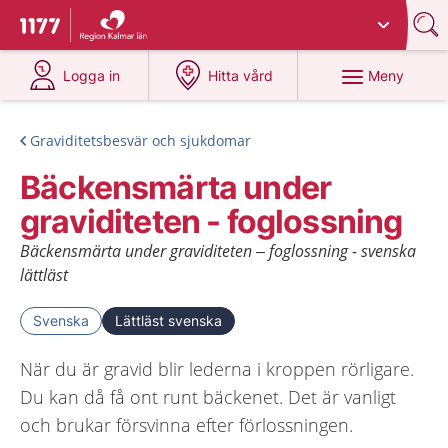
Du har valt region
Kalmar län
.
Till startsidan för 1177
på 1177.se
på 1177.se
Meny
Logga in
Hitta vård
Graviditetsbesvär och sjukdomar
Bäckensmärta under
graviditeten - foglossning
Bäckensmärta under graviditeten – foglossning - svenska
lättläst
Svenska
Lättläst svenska
När du är gravid blir lederna i kroppen rörligare.
Du kan då få ont runt bäckenet. Det är vanligt
och brukar försvinna efter förlossningen.