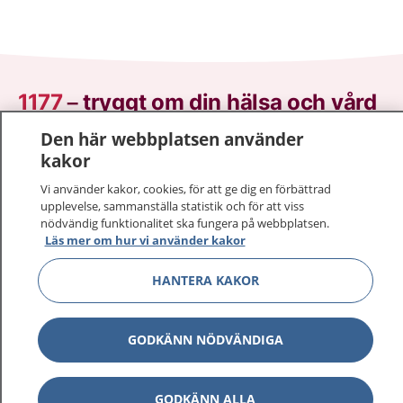
1177
–
tryggt om din hälsa och vård
Den här webbplatsen använder
På 1177.se får du råd om hälsa och information om
kakor
sjukdomar och vilka mottagningar du kan kontakta.
Logga in för att läsa din journal och göra dina
Vi använder kakor, cookies, för att ge dig en förbättrad
upplevelse, sammanställa statistik och för att viss
vårdärenden. Ring telefonnummer 1177 för
nödvändig funktionalitet ska fungera på webbplatsen.
sjukvårdsrådgivning dygnet runt.
Läs mer om hur vi använder kakor
1177 ger dig råd när du vill må bättre.
HANTERA KAKOR
GODKÄNN NÖDVÄNDIGA
Visa inn
1177 på flera språk
GODKÄNN ALLA