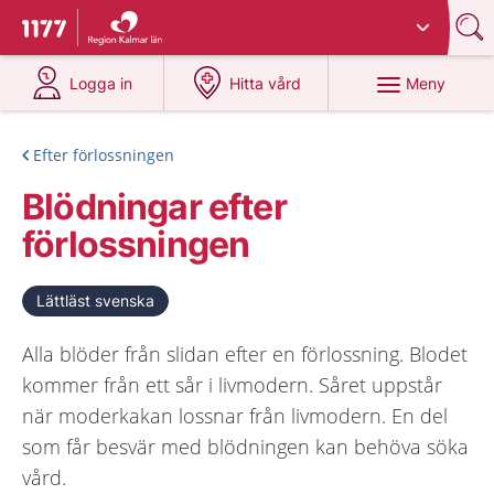
Du har valt region
Kalmar län
.
Till startsidan för 1177
på 1177.se
på 1177.se
Meny
Logga in
Hitta vård
Efter förlossningen
Blödningar efter
förlossningen
Lättläst svenska
Alla blöder från slidan efter en förlossning. Blodet
kommer från ett sår i livmodern. Såret uppstår
när moderkakan lossnar från livmodern. En del
som får besvär med blödningen kan behöva söka
vård.