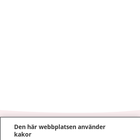
1177
–
tryggt om din hälsa och vård
Den här webbplatsen använder
kakor