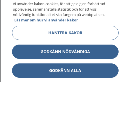
På 1177.se får du råd om hälsa och information om
Vi använder kakor, cookies, för att ge dig en förbättrad
sjukdomar och vilka mottagningar du kan kontakta.
upplevelse, sammanställa statistik och för att viss
Logga in för att läsa din journal och göra dina
nödvändig funktionalitet ska fungera på webbplatsen.
Läs mer om hur vi använder kakor
vårdärenden. Ring telefonnummer 1177 för
sjukvårdsrådgivning dygnet runt.
HANTERA KAKOR
1177 ger dig råd när du vill må bättre.
GODKÄNN NÖDVÄNDIGA
GODKÄNN ALLA
Visa inn
1177 på flera språk
Visa inn
Om 1177
Visa inn
Kontakt
Behandling av personuppgifter