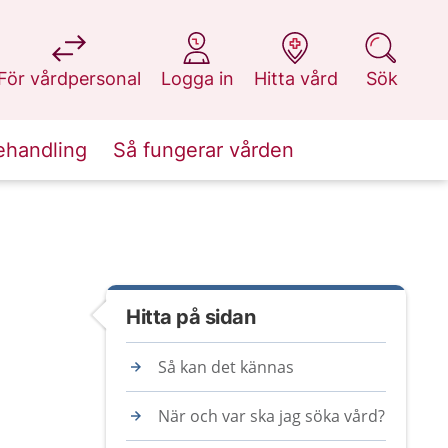
på 1177.se
på 1177.se
på 1177.se
på 1177.se
För vårdpersonal
Logga in
Hitta vård
Sök
ehandling
Så fungerar vården
Hitta på sidan
Så kan det kännas
När och var ska jag söka vård?