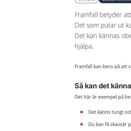
Framfall betyder at
Det som putar ut ka
Det kan kännas obe
hjälpa.
Framfall
kan
bero
på att
s
Så kan det känn
Det här är exempel på be
Det känns tungt och
Du kan få skavsår p