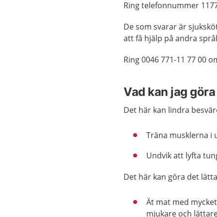
Ring telefonnummer
117
De som svarar är sjukskö
att få hjälp på andra språ
Ring 0046 771-11 77 00 o
Vad kan jag göra 
Det här kan lindra besväre
Träna musklerna i u
Undvik att lyfta tun
Det här kan göra det lätta
Ät mat med mycket f
mjukare och lättare