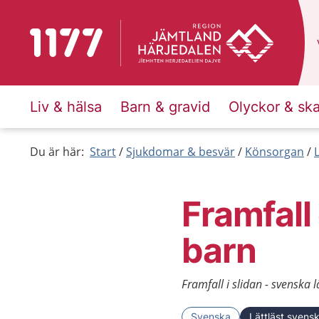
Till startsidan för 1177
Liv & hälsa
Barn & gravid
Olyckor & sk
Du är här:
Start
Sjukdomar & besvär
Könsorgan
Framfall 
barn
Framfall i slidan - svenska l
Svenska
Lättläst svens