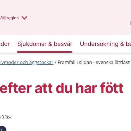
Du har valt region
Välj
en annan
region
Jämtland Härjedalen
.
ador
Sjukdomar & besvär
Undersökning & b
Livmoder och äggstockar
Framfall i slidan - svenska lättläst
efter att du har fött
ättläst
ka