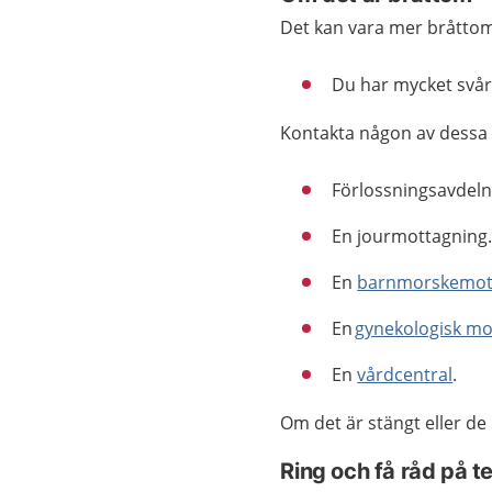
Det kan vara mer bråttom
Du har mycket svårt 
Kontakta någon av dessa
Förlossningsavdel
En
jourmottagning
En
barnmorskemot
En
gynekologisk mo
En
vårdcentral
.
Om det är stängt eller de
Ring och få råd på 