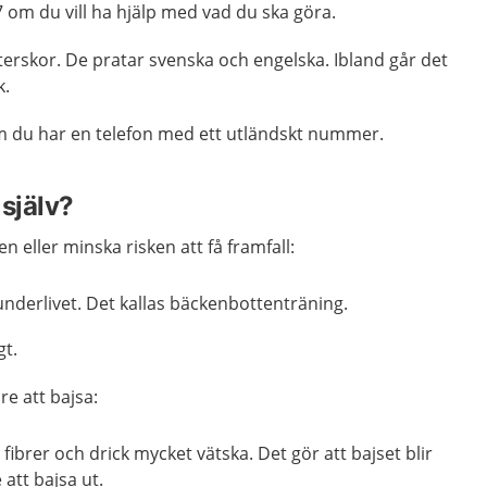
7
om du vill ha hjälp med vad du ska göra.
terskor.
De pratar svenska och engelska. Ibland går det
k.
m du har en telefon med ett utländskt nummer.
själv?
n eller minska risken att få framfall:
nderlivet. Det kallas
bäckenbottenträning
.
gt.
re att bajsa:
ibrer och drick mycket vätska. Det gör att bajset blir
 att bajsa ut.