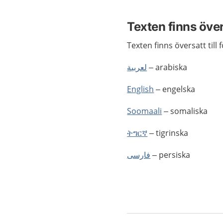
Texten finns öve
Texten finns översatt till 
لعربية
– arabiska
English
– engelska
Soomaali
– somaliska
ትግርኛ
– tigrinska
فارسى
– persiska