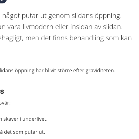
t något putar ut genom slidans öppning.
n vara livmodern eller insidan av slidan.
hagligt, men det finns behandling som kan
lidans öppning har blivit större
efter
graviditet
en
.
as
svär:
 skaver i underlivet.
å det som putar ut.