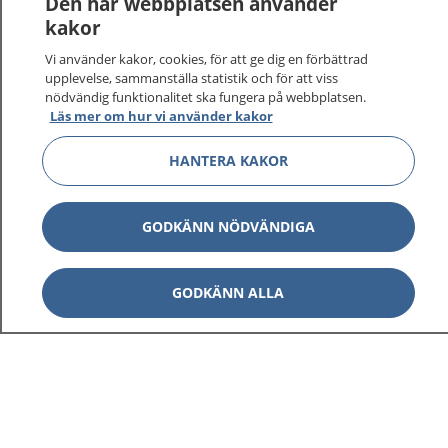
Den här webbplatsen använder
kakor
På 1177.se får du råd om hälsa och information om
Vi använder kakor, cookies, för att ge dig en förbättrad
sjukdomar och vilka mottagningar du kan kontakta.
upplevelse, sammanställa statistik och för att viss
Logga in för att läsa din journal och göra dina
nödvändig funktionalitet ska fungera på webbplatsen.
vårdärenden. Ring telefonnummer 1177 för
Läs mer om hur vi använder kakor
sjukvårdsrådgivning dygnet runt.
1177 ger dig råd när du vill må bättre.
HANTERA KAKOR
GODKÄNN NÖDVÄNDIGA
Visa inn
GODKÄNN ALLA
1177 på flera språk
Visa inn
Om 1177
Visa inn
Kontakt