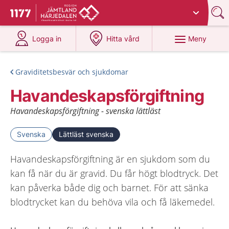
Du har valt region
Jämtland Härjedalen
.
Till startsidan för 1177
på 1177.se
på 1177.se
Meny
Logga in
Hitta vård
Graviditetsbesvär och sjukdomar
Havandeskapsförgiftning
Havandeskapsförgiftning - svenska lättläst
Svenska
Lättläst svenska
Havandeskapsförgiftning är en sjukdom som du
kan få när du är gravid. Du får högt blodtryck. Det
kan påverka både dig och barnet. För att sänka
blodtrycket kan du behöva vila och få läkemedel.