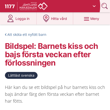
Du har valt region
Jämtland Härjedalen
.
Till startsidan för 1177
på 1177.se
på 1177.se
Meny
Logga in
Hitta vård
Att sköta ett nyfött barn
Bildspel: Barnets kiss och
bajs första veckan efter
förlossningen
Lättläst svenska
Här kan du se ett bildspel på hur barnets kiss och
bajs ändrar färg den första veckan efter barnet
har fötts.