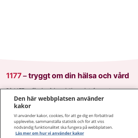
1177
–
tryggt om din hälsa och vård
På 1177.se får du råd om hälsa och information om
Den här webbplatsen använder
sjukdomar och vilka mottagningar du kan kontakta.
kakor
Logga in för att läsa din journal och göra dina
vårdärenden. Ring telefonnummer 1177 för
Vi använder kakor, cookies, för att ge dig en förbättrad
sjukvårdsrådgivning dygnet runt.
upplevelse, sammanställa statistik och för att viss
1177 ger dig råd när du vill må bättre.
nödvändig funktionalitet ska fungera på webbplatsen.
Läs mer om hur vi använder kakor