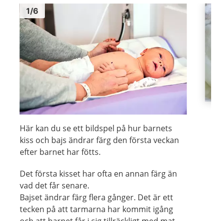
Bild
1
Bild
1
1
/
6
Visa föregående bild
Visa n
Här kan du se ett bildspel på hur barnets
kiss och bajs ändrar färg den första veckan
efter barnet har fötts.
Det första kisset har ofta en annan färg än
vad det får senare.
Bajset ändrar färg flera gånger. Det är ett
tecken på att tarmarna har kommit igång
och att barnet får i sig tillräckligt med mat.