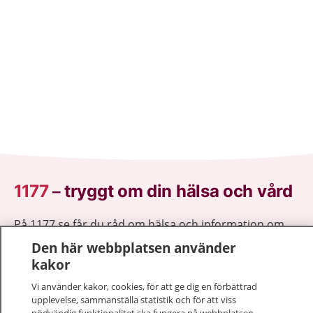
1177
–
tryggt om din hälsa och vård
På 1177.se får du råd om hälsa och information om
sjukdomar och vilka mottagningar du kan kontakta.
Den här webbplatsen använder
Logga in för att läsa din journal och göra dina
kakor
vårdärenden. Ring telefonnummer 1177 för
Vi använder kakor, cookies, för att ge dig en förbättrad
sjukvårdsrådgivning dygnet runt.
upplevelse, sammanställa statistik och för att viss
1177 ger dig råd när du vill må bättre.