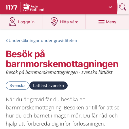
Du har valt region
Gotland
.
Till startsidan för 1177
på 1177.se
på 1177.se
Meny
Logga in
Hitta vård
Undersökningar under graviditeten
Besök på
barnmorskemottagningen
Besök på barnmorskemottagningen - svenska lättläst
Svenska
Lättläst svenska
När du är gravid får du besöka en
barnmorskemottagning. Besöken är till för att se
hur du och barnet i magen mår. Du får råd och
hjälp att förbereda dig inför förlossningen.