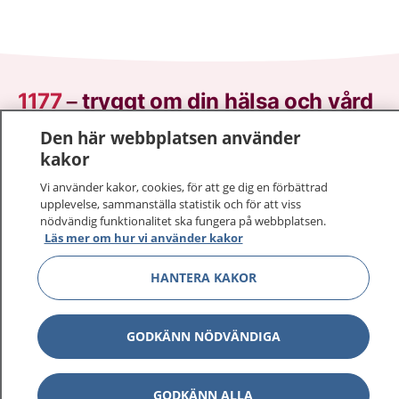
1177
–
tryggt om din hälsa och vård
Den här webbplatsen använder
På 1177.se får du råd om hälsa och information om
kakor
sjukdomar och vilka mottagningar du kan kontakta.
Logga in för att läsa din journal och göra dina
Vi använder kakor, cookies, för att ge dig en förbättrad
upplevelse, sammanställa statistik och för att viss
vårdärenden. Ring telefonnummer 1177 för
nödvändig funktionalitet ska fungera på webbplatsen.
sjukvårdsrådgivning dygnet runt.
Läs mer om hur vi använder kakor
1177 ger dig råd när du vill må bättre.
HANTERA KAKOR
GODKÄNN NÖDVÄNDIGA
Visa inn
1177 på flera språk
GODKÄNN ALLA