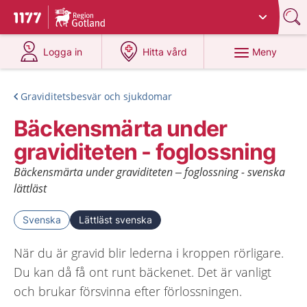
Du har valt region
Gotland
.
Till startsidan för 1177
på 1177.se
på 1177.se
Meny
Logga in
Hitta vård
Graviditetsbesvär och sjukdomar
Bäckensmärta under
graviditeten - foglossning
Bäckensmärta under graviditeten – foglossning - svenska
lättläst
Svenska
Lättläst svenska
När du är gravid blir lederna i kroppen rörligare.
Du kan då få ont runt bäckenet. Det är vanligt
och brukar försvinna efter förlossningen.