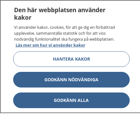
1177
–
tryggt om din hälsa och vård
Den här webbplatsen använder
kakor
På 1177.se får du råd om hälsa och information om
sjukdomar och vilka mottagningar du kan kontakta.
Vi använder kakor, cookies, för att ge dig en förbättrad
upplevelse, sammanställa statistik och för att viss
Logga in för att läsa din journal och göra dina
nödvändig funktionalitet ska fungera på webbplatsen.
vårdärenden. Ring telefonnummer 1177 för
Läs mer om hur vi använder kakor
sjukvårdsrådgivning dygnet runt.
1177 ger dig råd när du vill må bättre.
HANTERA KAKOR
GODKÄNN NÖDVÄNDIGA
Visa inn
1177 på flera språk
GODKÄNN ALLA
Visa inn
Om 1177
Visa inn
Kontakt