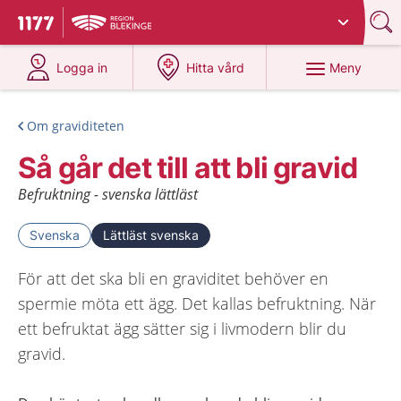
Du har valt region
Blekinge
.
Till startsidan för 1177
på 1177.se
på 1177.se
Meny
Logga in
Hitta vård
Om graviditeten
Så går det till att bli gravid
Befruktning - svenska lättläst
Svenska
Lättläst svenska
För att det ska bli en graviditet behöver en
spermie möta ett ägg. Det kallas befruktning. När
ett befruktat ägg sätter sig i livmodern blir du
gravid.