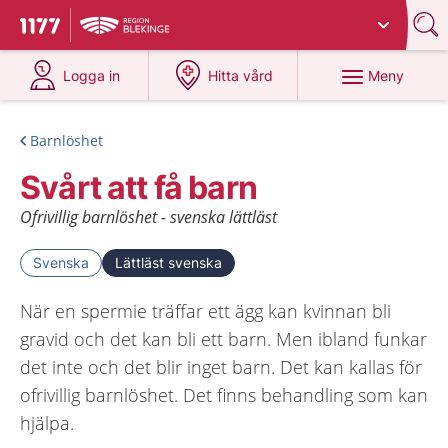
Du har valt region
Blekinge
.
Till startsidan för 1177
på 1177.se
på 1177.se
Meny
Logga in
Hitta vård
Barnlöshet
Svårt att få barn
Ofrivillig barnlöshet - svenska lättläst
Svenska
Lättläst svenska
När en spermie träffar ett ägg kan kvinnan bli
gravid och det kan bli ett barn. Men ibland funkar
det inte och det blir inget barn. Det kan kallas för
ofrivillig barnlöshet. Det finns behandling som kan
hjälpa.