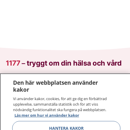
1177
–
tryggt om din hälsa och vård
På 1177.se får du råd om hälsa och information om
Den här webbplatsen använder
sjukdomar och vilka mottagningar du kan kontakta.
kakor
Logga in för att läsa din journal och göra dina
vårdärenden. Ring telefonnummer 1177 för
Vi använder kakor, cookies, för att ge dig en förbättrad
upplevelse, sammanställa statistik och för att viss
sjukvårdsrådgivning dygnet runt.
nödvändig funktionalitet ska fungera på webbplatsen.
1177 ger dig råd när du vill må bättre.
Läs mer om hur vi använder kakor
HANTERA KAKOR