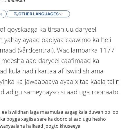
g - somaliska
ka
OTHER LANGUAGES
of qoyskaaga ka tirsan uu daryeel
 yahay ayaad badiyaa caawimo ka heli
imaad (vårdcentral). Wac lambarka 1177
 meesha aad daryeel caafimaad ka
d kula hadli kartaa af Iswiidish ama
ooyinka ka jawaabaaya ayaa xitaa kaala talin
d adigu sameynayso si aad uga roonaato.
 ee Iswiidhan laga maamulaa aagag kala duwan oo loo
a bogga xagiisa sare ka dooro si aad ugu hesho
 w
axyaalaha
halkaad
joogto khuseeya.