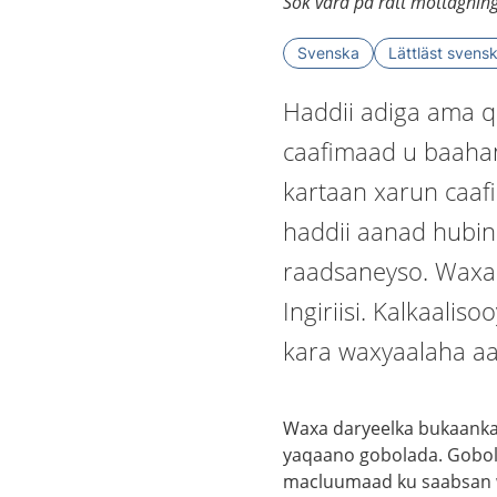
Sök vård på rätt mottagnin
Svenska
Lättläst svens
Haddii adiga ama q
caafimaad u baahan
kartaan xarun caaf
haddii aanad hubin
raadsaneyso. Waxaa
Ingiriisi. Kalkaalis
kara waxyaalaha aa
Waxa daryeelka bukaanka
yaqaano gobolada. Gobolk
macluumaad ku saabsan