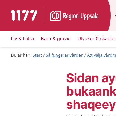
To start page for 1177
Liv & hälsa
Barn & gravid
Olyckor & skador
Du är här:
Start
Så fungerar vården
Att välja vård
Sidan ay
bukaanka
shaqeey