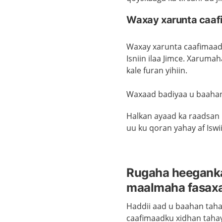
Waxay xarunta caaf
Waxay xarunta caafimaadku
Isniin ilaa Jimce. Xaruma
kale furan yihiin.
Waxaad badiyaa u baahan
Halkan ayaad ka raadsan
uu ku qoran yahay af Iswi
Rugaha heeganka
maalmaha fasaxa
Haddii aad u baahan taha
caafimaadku xidhan tahay