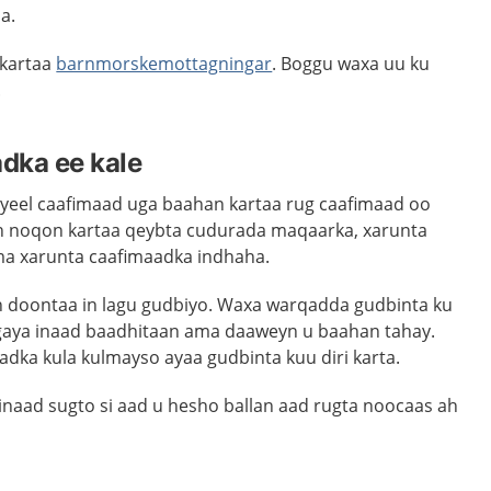
a.
 kartaa
barnmorskemottagningar
. Boggu waxa uu ku
.
dka ee kale
yeel caafimaad uga baahan kartaa rug caafimaad oo
an noqon kartaa qeybta cudurada maqaarka, xarunta
a xarunta caafimaadka indhaha.
doontaa in lagu gudbiyo. Waxa warqadda gudbinta ku
aya inaad baadhitaan ama daaweyn u baahan tahay.
adka kula kulmayso ayaa gudbinta kuu diri karta.
naad sugto si aad u hesho ballan aad rugta noocaas ah