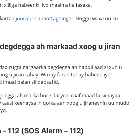
n xilliga habeenkii iyo maalmaha fasaxa.
 kartaa
jouröppna mottagningar
. Boggu waxa uu ku
.
 degdegga ah markaad xoog u jiran
dso rugta gargaarka degdegga ah haddii aad si xun u
g u jiran tahay. Waxay furan tahay habeen iyo
inaad balan sii qabsatid.
degga ah marka hore daryeel caafimaad la siinayaa
y taasi keenaysa in qofka aan xoog u jiraneynin uu mudo
iyo.
- 112 (SOS Alarm – 112)