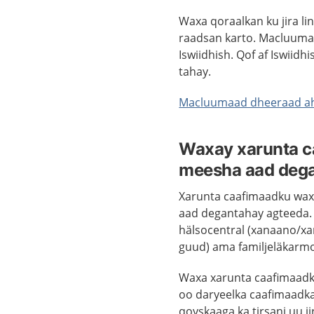
Waxa qoraalkan ku jira li
raadsan karto. Macluumaa
Iswiidhish. Qof af Iswiid
tahay.
Macluumaad dheeraad ah 
Waxay xarunta c
meesha aad dega
Xarunta caafimaadku wax
aad degantahay agteeda. 
hälsocentral (xanaano/xa
guud) ama familjeläkarmo
Waxa xarunta caafimaadka
oo daryeelka caafimaadka
qoyskaaga ka tirsani uu 