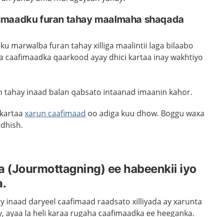
imaadku furan tahay maalmaha shaqada
 marwalba furan tahay xilliga maalintii laga bilaabo
ha caafimaadka qaarkood ayay dhici kartaa inay wakhtiyo
 tahay inaad balan qabsato intaanad imaanin kahor.
 kartaa
xarun caafimaad
oo adiga kuu dhow. Boggu waxa
idhish.
 (Jourmottagning) ee habeenkii iyo
.
y inaad daryeel caafimaad raadsato xilliyada ay xarunta
, ayaa la heli karaa rugaha caafimaadka ee heeganka.