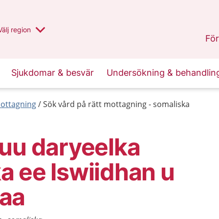
Du har valt region
Välj
en annan
region
Uppsala län
.
För
Sjukdomar & besvär
Undersökning & behandlin
mottagning
Sök vård på rätt mottagning - somaliska
uu daryeelka
 ee Iswiidhan u
aa