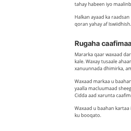
tahay
habeen iyo maalinb
Halkan ayaad ka raadsan
qoran yahay af Iswiidhish
Rugaha caafimaa
Mararka qaar waxaad dar
kale. Waxay tusaale aha
xanuunnada dhimirka, am
Waxaad markaa u baahan 
yaalla macluumaad sheeg
Cidda aad xarunta caafim
Waxaad u baahan kartaa i
ku booqato.