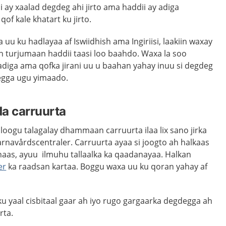
 ay xaalad degdeg ahi jirto ama haddii ay adiga
f kale khatart ku jirto.
uu ku hadlayaa af Iswiidhish ama Ingiriisi, laakiin waxay
 turjumaan haddii taasi loo baahdo. Waxa la soo
adiga ama qofka jirani uu u baahan yahay inuu si degdeg
egga ugu yimaado.
a carruurta
 loogu talagalay dhammaan carruurta ilaa lix sano jirka
rnavårdscentraler. Carruurta ayaa si joogto ah halkaas
aas, ayuu ilmuhu tallaalka ka qaadanayaa. Halkan
er
ka raadsan kartaa. Boggu waxa uu ku qoran yahay af
u yaal cisbitaal gaar ah iyo rugo gargaarka degdegga ah
rta.