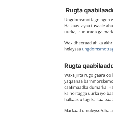
Rugta qaabilaad
Ungdomsmottagningen waxa
Halkaas ayaa tusaale aha
uurka, cudurada galmada 
Wax dheeraad ah ka akhr
helaysaa
ungdomsmottag
Rugta qaabilaad
Waxa jirta rugo gaara o
yaqaanaa barnmorskemott
caafimaadka dumarka. Hal
ka hortagga uurka iyo b
halkaas u tagi kartaa ba
Markaad umuleyso/dhalay