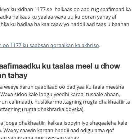
nkiyo ku xidhan 1177.se halkaas oo aad rug caafimaad ka
dka halkaas ku yaalaa waxa uu ku qoran yahay af
hishka ku hadlaa ha kaa caawiyo haddii aad taas u baahan
oo 1177 ku saabsan qoraalkan ka akhriso
.
aafimaadku ku taalaa meel u dhow
n tahay
a weeye xarun qaabilaad oo badiyaa ku taala meesha
Waxa sidoo kale loogu yeedhi karaa, tusaale ahaan,
run cafimaad), husläkarmottagning (rugta dhakhaatiirta
ttagning (rugta dhakhtarka qoyska).
 jooga dhakhaatiir, kalkaalisooyin iyo shaqaaleha kale
. Waxay caawin karaan haddii aad adigu ama qof
jiran yahay ama murugeysan yahay.