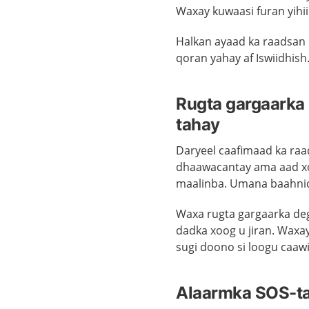
Waxay kuwaasi furan yihii
Halkan ayaad ka raadsan
qoran yahay af Iswiidhish
Rugta gargaarka
tahay
Daryeel caafimaad ka raa
dhaawacantay ama aad xoo
maalinba. Umana baahnid 
Waxa rugta gargaarka deg
dadka xoog u jiran. Waxa
sugi doono si loogu caaw
Alaarmka SOS-ta 