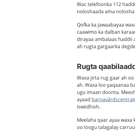
Wac telefoonka 112 haddii
noloshaada ama nolosha qo
Qofka ka jawaabayaa waxa 
caawimo ka dalban karaan
dirayaa ambalaas haddii 
ah rugta gargaarka degd
Rugta qaabilaadd
Waxa jirta rug gaar ah oo
ah. Waxa loo yaqaanaa ba
ugu imaan doonta. Meesh
ayaad
barnavårdscentral
Iswiidhish.
Meelaha qaar ayaa waxa k
oo loogu talagalay carruu