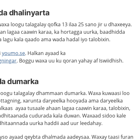
da dhalinyarta
 loogu talagalay qofka 13 ilaa 25 sano jir u dhaxeeya.
an lagaa caawin karaa, ka hortagga uurka, baadhidda
lagu kala qaado ama wada hadal iyo talobixin.
i
youmo.se
. Halkan ayaad ka
ningar
. Boggu waxa uu ku qoran yahay af Iswiidhish.
da dumarka
o loogu talagalay dhammaan dumarka. Waxa kuwaasi loo
agning, xarunta daryeelka hooyada ama daryeelka
kaas ayaa tusaale ahaan lagaa caawin karaa, talobixin,
aadhitaanada cudurada kala duwan. Waxaad sidoo kale
adhitaannada uurka haddii aad uur leedahay.
so ayaad qeybta dhalmada aadeysaa. Waxay taasi f
uran