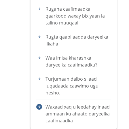
Rugaha caafimaadka
qaarkood waxay bixiyaan la
talino muuqaal
Rugta qaabilaadda daryeelka
ilkaha
Waa imisa kharashka
daryeelka caafimaadku?
Turjumaan dalbo si aad
luqadaada caawimo ugu
hesho.
Waxaad xaq u leedahay inaad
ammaan ku ahaato daryeelka
caafimaadka