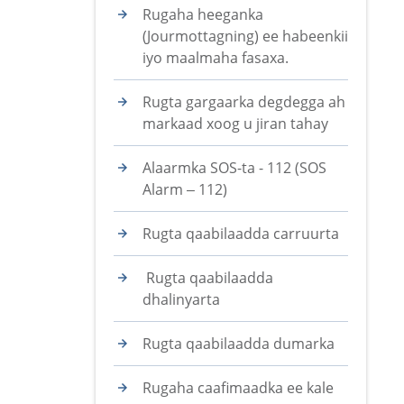
Rugaha heeganka
(Jourmottagning) ee habeenkii
iyo maalmaha fasaxa.
Rugta gargaarka degdegga ah
markaad xoog u jiran tahay
Alaarmka SOS-ta - 112 (SOS
Alarm – 112)
Rugta qaabilaadda carruurta
Rugta qaabilaadda
dhalinyarta
Rugta qaabilaadda dumarka
Rugaha caafimaadka ee kale