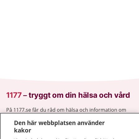
1177
–
tryggt om din hälsa och vård
På 1177.se får du råd om hälsa och information om
sjukdomar och vilka mottagningar du kan kontakta.
Den här webbplatsen använder
Logga in för att läsa din journal och göra dina
kakor
vårdärenden. Ring telefonnummer 1177 för