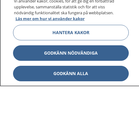
sjukvårdsrådgivning dygnet runt.
Vi använder kakor, cookies, för att ge dig en förbättrad
upplevelse, sammanställa statistik och för att viss
1177 ger dig råd när du vill må bättre.
nödvändig funktionalitet ska fungera på webbplatsen.
Läs mer om hur vi använder kakor
HANTERA KAKOR
Show co
1177 på flera språk
GODKÄNN NÖDVÄNDIGA
Show co
Om 1177
GODKÄNN ALLA
Show co
Kontakt
Behandling av personuppgifter
Hantering av kakor