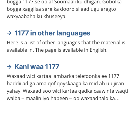
bogga 1177.se oo af Soomaali ku dhigan. Gobolka
bogga xaggiisa sare ka dooro si aad ugu aragto
waxyaabaha ku khuseeya.
1177 in other languages
Here is a list of other languages that the material is
available in. The page is available in English.
Kani waa 1177
Waxaad wici kartaa lambarka telefoonka ee 1177
haddii adiga ama qof qoyskaaga ka mid ah uu jiran
yahay. Waxaad soo wici kartaa qadka caawinta waqti
walba – maalin iyo habeen – oo waxaad talo ka
heleysaa kalkaalisada. Bogga 1177.se ayaa laga
helayaa macluumaad caafimaadka iyo cudurrada ku
saabsan.