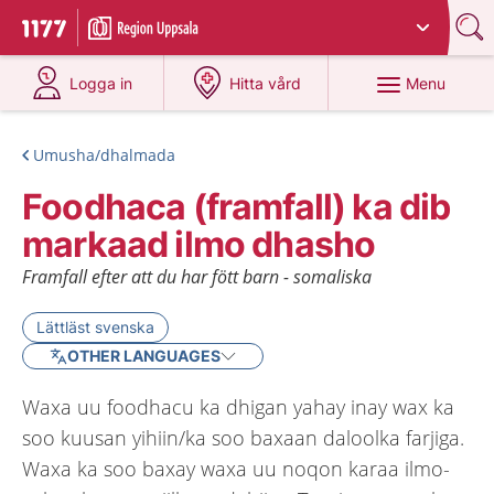
Du har valt region
Uppsala län
.
To start page for 1177
at 1177.se
at 1177.se
Menu
Logga in
Hitta vård
Umusha/dhalmada
Foodhaca (framfall) ka dib
markaad ilmo dhasho
Framfall efter att du har fött barn - somaliska
Lättläst svenska
OTHER LANGUAGES
Waxa uu foodhacu ka dhigan yahay inay wax ka
soo kuusan yihiin/ka soo baxaan daloolka farjiga.
Waxa ka soo baxay waxa uu noqon karaa ilmo-