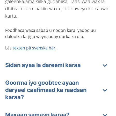
galeenka ama siilka gudahiisa. Taasi waa wax la
dhibsan karo laakiin waxa jirta daweyn ku caawin
karta.
Foodhaca waxa sabab u noqon kara iyadoo uu
daloolka farjigu weynaaday uurka ka dib.
Läs
texten på svenska här
.
Sidan ayaa la dareemi karaa
Goorma iyo goobtee ayaan
daryeel caafimaad ka raadsan
karaa?
Maxaan samayn karaa?