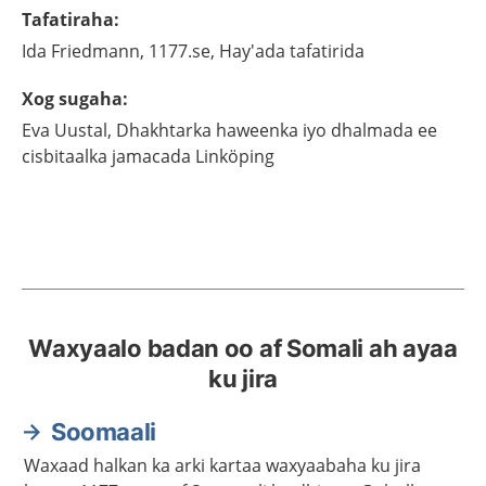
Tafatiraha
:
Ida
Friedmann,
1177.se, Hay'ada tafatirida
Xog sugaha
:
Eva
Uustal,
Dhakhtarka haweenka iyo dhalmada ee
cisbitaalka jamacada Linköping
Waxyaalo badan oo af Somali ah ayaa
ku jira
Soomaali
Waxaad halkan ka arki kartaa waxyaabaha ku jira