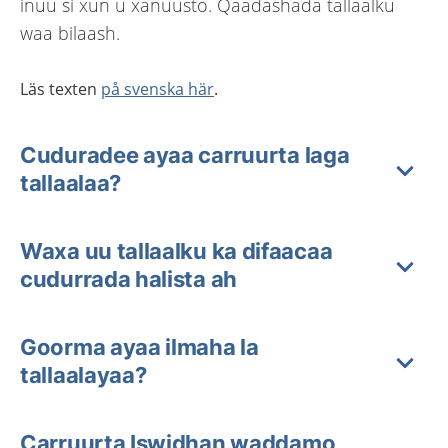
inuu si xun u xanuusto. Qaadashada tallaalku
waa bilaash.
Läs texten
på svenska här
.
Cuduradee ayaa carruurta laga
tallaalaa?
Waxa uu tallaalku ka difaacaa
cudurrada halista ah
Goorma ayaa ilmaha la
tallaalayaa?
Carruurta Iswidhan waddamo