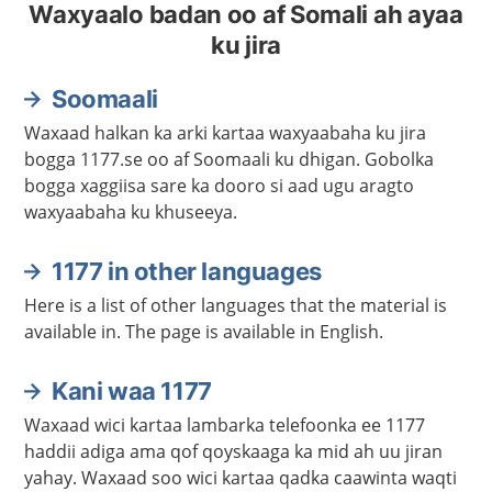
Waxyaalo badan oo af Somali ah ayaa
ku jira
Soomaali
Waxaad halkan ka arki kartaa waxyaabaha ku jira
bogga 1177.se oo af Soomaali ku dhigan. Gobolka
bogga xaggiisa sare ka dooro si aad ugu aragto
waxyaabaha ku khuseeya.
1177 in other languages
Here is a list of other languages that the material is
available in. The page is available in English.
Kani waa 1177
Waxaad wici kartaa lambarka telefoonka ee 1177
haddii adiga ama qof qoyskaaga ka mid ah uu jiran
yahay. Waxaad soo wici kartaa qadka caawinta waqti