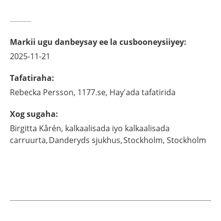
Markii ugu danbeysay ee la cusbooneysiiyey
:
2025-11-21
Tafatiraha
:
Rebecka
Persson,
1177.se, Hay'ada tafatirida
Xog sugaha
:
Birgitta
Kårén,
kalkaalisada iyo kalkaalisada
carruurta, Danderyds sjukhus, Stockholm,
Stockholm