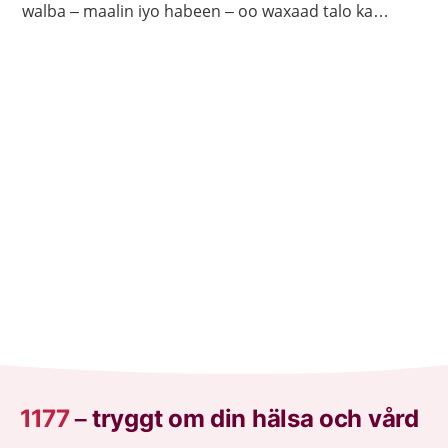
walba – maalin iyo habeen – oo waxaad talo ka
heleysaa kalkaalisada. Bogga 1177.se ayaa laga
helayaa macluumaad caafimaadka iyo cudurrada ku
saabsan.
1177
–
tryggt om din hälsa och vård