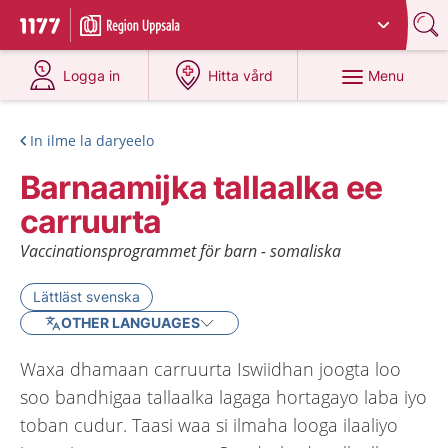
Du har valt region
Uppsala län
.
To start page for 1177
at 1177.se
at 1177.se
Menu
Logga in
Hitta vård
In ilme la daryeelo
Barnaamijka tallaalka ee
carruurta
Vaccinationsprogrammet för barn - somaliska
Lättläst svenska
OTHER LANGUAGES
Waxa dhamaan carruurta Iswiidhan joogta loo
soo bandhigaa tallaalka lagaga hortagayo laba iyo
toban cudur. Taasi waa si ilmaha looga ilaaliyo