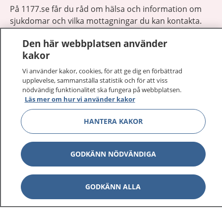
På 1177.se får du råd om hälsa och information om
sjukdomar och vilka mottagningar du kan kontakta.
Logga in för att läsa din journal och göra dina
Den här webbplatsen använder
vårdärenden. Ring telefonnummer 1177 för
kakor
sjukvårdsrådgivning dygnet runt.
1177 ger dig råd när du vill må bättre.
Vi använder kakor, cookies, för att ge dig en förbättrad
upplevelse, sammanställa statistik och för att viss
nödvändig funktionalitet ska fungera på webbplatsen.
Läs mer om hur vi använder kakor
HANTERA KAKOR
Show co
1177 på flera språk
GODKÄNN NÖDVÄNDIGA
Show co
Om 1177
Show co
GODKÄNN ALLA
Kontakt