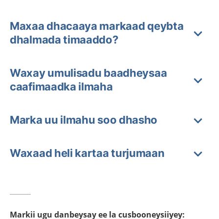
Maxaa dhacaaya markaad qeybta
dhalmada timaaddo?
Waxay umulisadu baadheysaa
caafimaadka ilmaha
Marka uu ilmahu soo dhasho
Waxaad heli kartaa turjumaan
Markii ugu danbeysay ee la cusbooneysiiyey
: