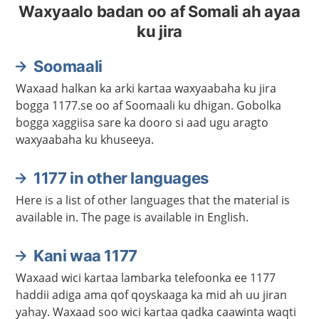
Waxyaalo badan oo af Somali ah ayaa
ku jira
Soomaali
Waxaad halkan ka arki kartaa waxyaabaha ku jira
bogga 1177.se oo af Soomaali ku dhigan. Gobolka
bogga xaggiisa sare ka dooro si aad ugu aragto
waxyaabaha ku khuseeya.
1177 in other languages
Here is a list of other languages that the material is
available in. The page is available in English.
Kani waa 1177
Waxaad wici kartaa lambarka telefoonka ee 1177
haddii adiga ama qof qoyskaaga ka mid ah uu jiran
yahay. Waxaad soo wici kartaa qadka caawinta waqti