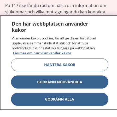
På 1177.se får du råd om hälsa och information om
sjukdomar och vilka mottagningar du kan kontakta.
Logga in för att läsa din journal och göra dina
Den här webbplatsen använder
vårdärenden. Ring telefonnummer 1177 för
kakor
sjukvårdsrådgivning dygnet runt.
1177 ger dig råd när du vill må bättre.
Vi använder kakor, cookies, för att ge dig en förbättrad
upplevelse, sammanställa statistik och för att viss
nödvändig funktionalitet ska fungera på webbplatsen.
Läs mer om hur vi använder kakor
HANTERA KAKOR
Show co
1177 på flera språk
GODKÄNN NÖDVÄNDIGA
Show co
Om 1177
Show co
GODKÄNN ALLA
Kontakt