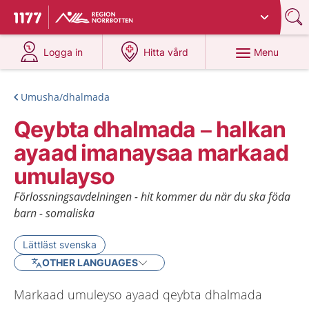
Du har valt region
Norrbotten
.
To start page for 1177
at 1177.se
at 1177.se
Menu
Logga in
Hitta vård
Umusha/dhalmada
Qeybta dhalmada – halkan
ayaad imanaysaa markaad
umulayso
Förlossningsavdelningen - hit kommer du när du ska föda
barn - somaliska
Lättläst svenska
OTHER LANGUAGES
Markaad umuleyso ayaad qeybta dhalmada