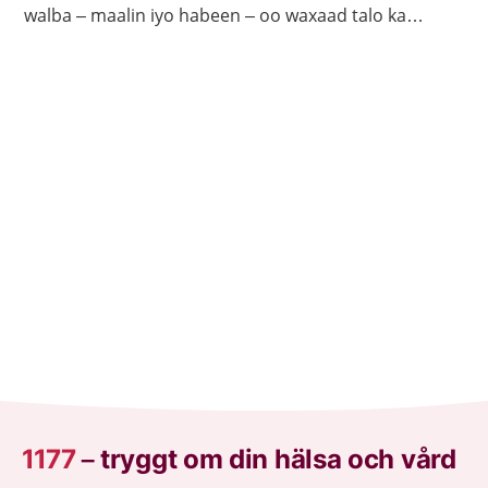
walba – maalin iyo habeen – oo waxaad talo ka
heleysaa kalkaalisada. Bogga 1177.se ayaa laga
helayaa macluumaad caafimaadka iyo cudurrada ku
saabsan.
1177
–
tryggt om din hälsa och vård