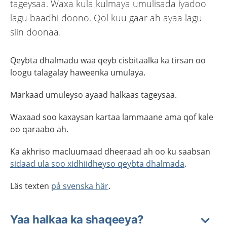
tageysaa. Waxa kula kulmaya umulisada iyadoo
lagu baadhi doono. Qol kuu gaar ah ayaa lagu
siin doonaa.
Qeybta dhalmadu waa qeyb cisbitaalka ka tirsan oo
loogu talagalay haweenka umulaya.
Markaad umuleyso ayaad halkaas tageysaa.
Waxaad soo kaxaysan kartaa lammaane ama qof kale
oo qaraabo ah.
Ka akhriso
macluumaad
dheeraad ah oo ku saabsan
sidaad ula soo xidhiidheyso
qeybta dhalmada
.
Läs texten
på svenska här
.
Yaa halkaa ka shaqeeya?