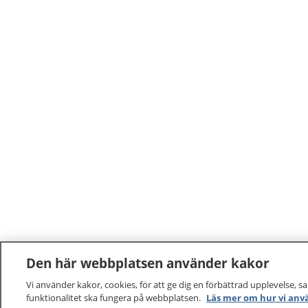
buaranieh joe naan våhkoej
båehtjierdimmesne.
Den här webbplatsen använder kakor
Vi använder kakor, cookies, för att ge dig en förbättrad upplevelse, s
funktionalitet ska fungera på webbplatsen.
Läs mer om hur vi anv