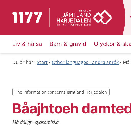
To start page for 1177
Liv & hälsa
Barn & gravid
Olyckor & sk
Du är här:
Start
Other languages - andra språk
Må 
The information concerns Jämtland Härjedalen
The information concerns Jämtland Härjedalen
Båajhtoeh damte
Må dåligt - sydsamiska