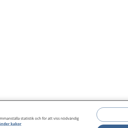
håksoem desnie åadtjodh
ammanställa statistik och för att viss nödvändig
änder kakor