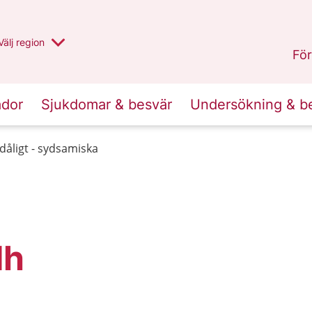
Du har valt region
Välj
en annan
region
Jämtland Härjedalen
.
För
ador
Sjukdomar & besvär
Undersökning & b
dåligt - sydsamiska
dh