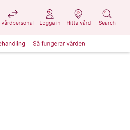
at 1177.se
at 1177.se
at 1177.se
at 1177.se
 vårdpersonal
Logga in
Hitta vård
Search
ehandling
Så fungerar vården