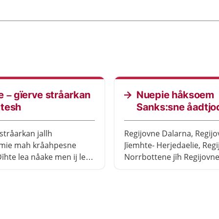
 – gïerve stråarkan
Nuepie håksoem
tesh
Sanks:sne åadtjo
stråarkan jallh
Regijovne Dalarna, Regij
mie mah kråahpesne
Jïemhte- Herjedaelie, Reg
ïhte lea nåake men ij leah
Norrbottene jïh Regijovn
s asvesne. Gååvnesieh
Västerbottene latjkoem 
arjomh mah jïjtje maahtah
nasjonaale maahtoedïenes
 guktie buerebe domtedh.
psykiske healsoevaarjelim
 aaj båehtjierdimmie
geeruvevoete (Sanks) Nö
utnieh. Guktie datne maa