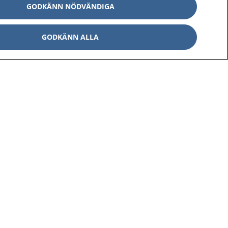
GODKÄNN NÖDVÄNDIGA
GODKÄNN ALLA
Om 1177
Kontakt
E-tjänster
Press
Aktuellt
Digital tillgänglighet
Inställningar för kakor
av personuppgifter
Hantering av kakor