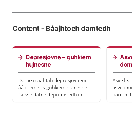
Content - Båajhtoeh damtedh
Depresjovne – guhkiem
Asve
hujnesne
dom
Datne maahtah depresjovnem
Asve lea 
åådtjeme jis guhkiem hujnesne.
asvedim
Gosse datne deprimeredh ih
damth. D
læstoem utnedh maam akt
vaahrele
darjodh. Ij gan maam sïejhme
gellie d
provhkh lyjhkedh darjodh.
darjodh
Ohtsedh hoksem jis vïenhth
Gååvnese
depresjovnem åtnah. Jeenjemesh
viehkine.