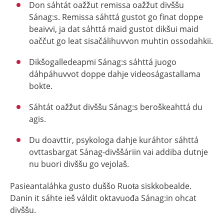
Don sáhtát oažžut remissa oažžut divššu
Sánag:s. Remissa sáhttá gustot go finat doppe
beaivvi, ja dat sáhttá maid gustot dikšui maid
oaččut go leat sisačálihuvvon muhtin ossodahkii.
Dikšogalledeapmi Sánag:s sáhttá juogo
dáhpáhuvvot doppe dahje videoságastallama
bokte.
Sáhtát oažžut divššu Sánag:s beroškeahttá du
agis.
Du doavttir, psykologa dahje kuráhtor sáhttá
ovttasbargat Sánag-divššáriin vai addiba dutnje
nu buori divššu go vejolaš.
Pasieantaláhka gusto duššo Ruoŧa siskkobealde.
Danin it sáhte ieš váldit oktavuođa Sánag:in ohcat
divššu.