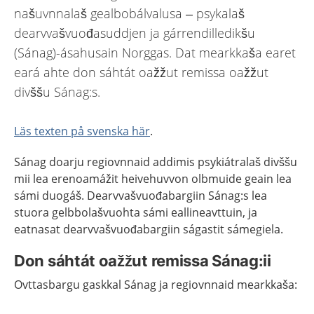
našuvnnalaš gealbobálvalusa – psykalaš
dearvvašvuođasuddjen ja gárrendilledikšu
(Sánag)-ásahusain Norggas. Dat mearkkaša earet
eará ahte don sáhtát oažžut remissa oažžut
divššu Sánag:s.
Läs texten på svenska här
.
Sánag doarju regiovnnaid addimis psykiátralaš divššu
mii lea erenoamážit heivehuvvon olbmuide geain lea
sámi duogáš. Dearvvašvuođabargiin Sánag:s lea
stuora gelbbolašvuohta sámi eallineavttuin, ja
eatnasat dearvvašvuođabargiin ságastit sámegiela.
Don sáhtát oažžut remissa Sánag:ii
Ovttasbargu gaskkal Sánag ja regiovnnaid mearkkaša: