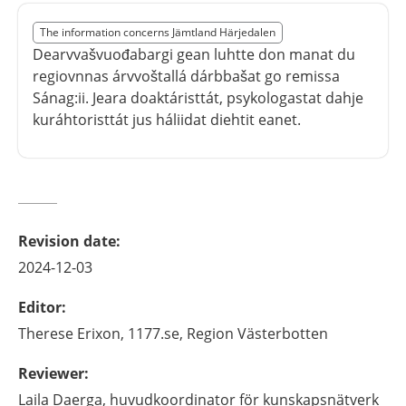
Slut på det regionala tillägget från region Jämtland Hä
The information concerns Jämtland Härjedalen
Nedan innehåll gäller region Jämtland Härjedalen
Dearvvašvuođabargi gean luhtte don manat du
regiovnnas árvvoštallá dárbbašat go remissa
Sánag:ii. Jeara doaktáristtát, psykologastat dahje
kuráhtoristtát jus háliidat diehtit eanet.
Revision date
:
2024-12-03
Editor
:
Therese
Erixon,
1177.se, Region Västerbotten
Reviewer
:
Laila
Daerga,
huvudkoordinator för kunskapsnätverk