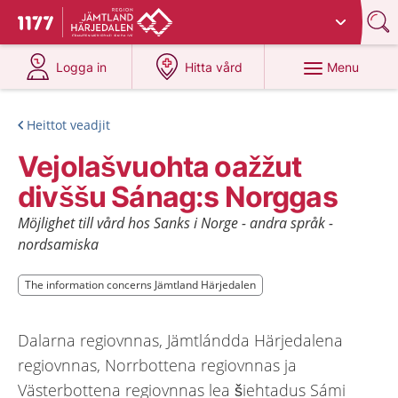
Du har valt region
Jämtland Härjedalen
.
To start page for 1177
at 1177.se
at 1177.se
Menu
Logga in
Hitta vård
Heittot veadjit
Vejolašvuohta oažžut
divššu Sánag:s Norggas
Möjlighet till vård hos Sanks i Norge - andra språk -
nordsamiska
The information concerns Jämtland Härjedalen
The information concerns Jämtland Härjedalen
Dalarna regiovnnas, Jämtlándda Härjedalena
regiovnnas, Norrbottena regiovnnas ja
Västerbottena regiovnnas lea šiehtadus Sámi