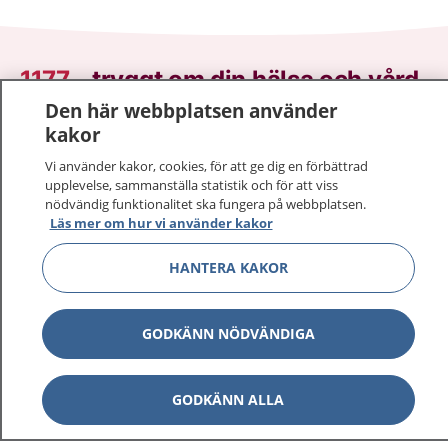
1177
–
tryggt om din hälsa och vård
Den här webbplatsen använder
På 1177.se får du råd om hälsa och information om
kakor
sjukdomar och vilka mottagningar du kan kontakta.
Vi använder kakor, cookies, för att ge dig en förbättrad
Logga in för att läsa din journal och göra dina
upplevelse, sammanställa statistik och för att viss
vårdärenden. Ring telefonnummer 1177 för
nödvändig funktionalitet ska fungera på webbplatsen.
sjukvårdsrådgivning dygnet runt.
Läs mer om hur vi använder kakor
1177 ger dig råd när du vill må bättre.
HANTERA KAKOR
GODKÄNN NÖDVÄNDIGA
Show co
1177 på flera språk
GODKÄNN ALLA
Show co
Om 1177