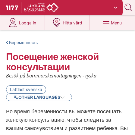
Du har valt region
Jämtland Härjedalen
.
To start page for 1177
at 1177.se
at 1177.se
Menu
Logga in
Hitta vård
Беременность
Посещение женской
консультации
Besök på barnmorskemottagningen - ryska
Lättläst svenska
OTHER LANGUAGES
Во время беременности вы можете посещать
женскую консультацию, чтобы следить за
вашим самочувствием и развитием ребенка. Вы