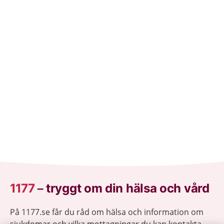
1177
–
tryggt om din hälsa och vård
På 1177.se får du råd om hälsa och information om
sjukdomar och vilka mottagningar du kan kontakta.