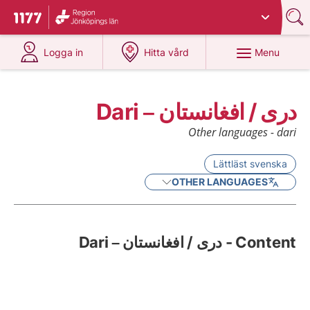
Du har valt region
Jönköpings län
.
To start page for 1177
at 1177.se
at 1177.se
Menu
Logga in
Hitta vård
درى / افغانستان – Dari
Other languages - dari
Lättläst svenska
OTHER LANGUAGES
Content - درى / افغانستان – Dari