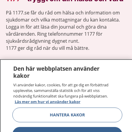
På 1177.se får du råd om hälsa och information om
sjukdomar och vilka mottagningar du kan kontakta.
Logga in för att läsa din journal och göra dina
vårdärenden. Ring telefonnummer 1177 för
sjukvårdsrådgivning dygnet runt.
1177 ger dig råd när du vill må bättre.
Den här webbplatsen använder
kakor
Vi använder kakor, cookies, för att ge dig en förbättrad
Visa inn
1177 på flera språk
upplevelse, sammanställa statistik och för att viss
nödvändig funktionalitet ska fungera på webbplatsen.
Visa inn
Läs mer om hur vi använder kakor
Om 1177
HANTERA KAKOR
Visa inn
Kontakt