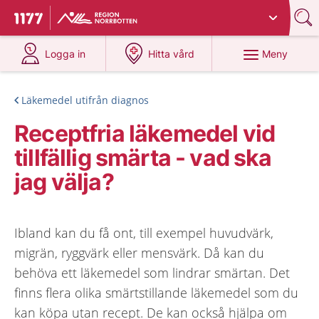
Du har valt region
Norrbotten
.
Till startsidan för 1177
på 1177.se
på 1177.se
Meny
Logga in
Hitta vård
Läkemedel utifrån diagnos
Receptfria läkemedel vid
tillfällig smärta - vad ska
jag välja?
Ibland kan du få ont, till exempel huvudvärk,
migrän, ryggvärk eller mensvärk. Då kan du
behöva ett läkemedel som lindrar smärtan. Det
finns flera olika smärtstillande läkemedel som du
kan köpa utan recept. De kan också hjälpa om