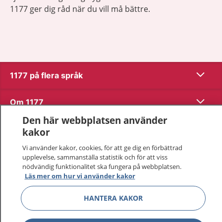
1177 ger dig råd när du vill må bättre.
Visa inn
1177 på flera språk
Visa inn
Om 1177
Den här webbplatsen använder
Visa inn
Kontakt
kakor
Vi använder kakor, cookies, för att ge dig en förbättrad
upplevelse, sammanställa statistik och för att viss
Behandling av personuppgifter
nödvändig funktionalitet ska fungera på webbplatsen.
Läs mer om hur vi använder kakor
Hantering av kakor
HANTERA KAKOR
Inställningar för kakor