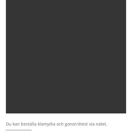
Du kan beställa klamydia och gonorrétest via nätet.