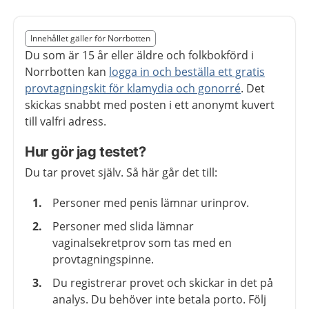
Slut på det regionala tillägget från region Norrbotten
Innehållet gäller för Norrbotten
Nedan innehåll gäller region Norrbotten
Du som är 15 år eller äldre och folkbokförd i
Norrbotten kan
logga in och beställa ett gratis
provtagningskit för klamydia och gonorré
. Det
skickas snabbt med posten i ett anonymt kuvert
till valfri adress.
Hur gör jag testet?
Du tar provet själv. Så här går det till:
Personer med penis lämnar urinprov.
Personer med slida lämnar
vaginalsekretprov som tas med en
provtagningspinne.
Du registrerar provet och skickar in det på
analys. Du behöver inte betala porto. Följ