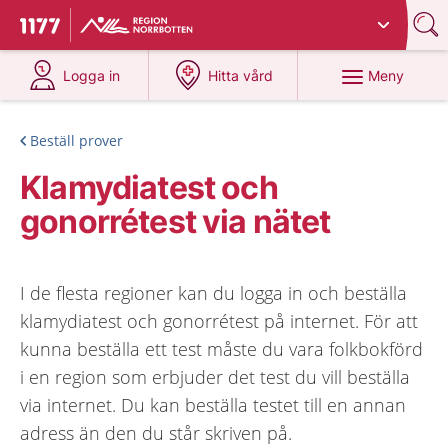
Du har valt region
Norrbotten
.
Till startsidan för 1177
på 1177.se
på 1177.se
Meny
Logga in
Hitta vård
Beställ prover
Klamydiatest och
gonorrétest via nätet
I de flesta regioner kan du logga in och beställa
klamydiatest och gonorrétest på internet. För att
kunna beställa ett test måste du vara folkbokförd
i en region som erbjuder det test du vill beställa
via internet. Du kan beställa testet till en annan
adress än den du står skriven på.