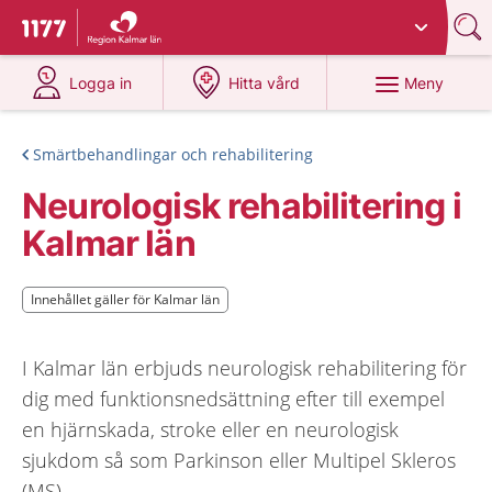
Du har valt region
Kalmar län
.
Till startsidan för 1177
på 1177.se
på 1177.se
Meny
Logga in
Hitta vård
Smärtbehandlingar och rehabilitering
Neurologisk rehabilitering i
Kalmar län
Innehållet gäller för Kalmar län
Innehållet gäller för Kalmar län
I Kalmar län erbjuds neurologisk rehabilitering för
dig med funktionsnedsättning efter till exempel
en hjärnskada, stroke eller en neurologisk
sjukdom så som Parkinson eller Multipel Skleros
(MS).