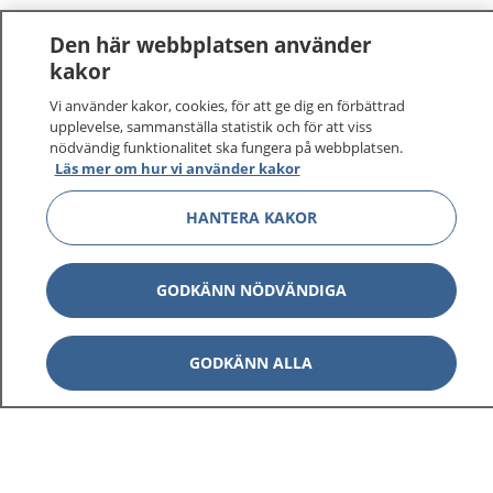
Den här webbplatsen använder
kakor
Vi använder kakor, cookies, för att ge dig en förbättrad
1177
–
tryggt om din hälsa och vård
upplevelse, sammanställa statistik och för att viss
nödvändig funktionalitet ska fungera på webbplatsen.
Läs mer om hur vi använder kakor
På 1177.se får du råd om hälsa och information om
sjukdomar och vilka mottagningar du kan kontakta.
HANTERA KAKOR
Logga in för att läsa din journal och göra dina
vårdärenden. Ring telefonnummer 1177 för
sjukvårdsrådgivning dygnet runt.
GODKÄNN NÖDVÄNDIGA
1177 ger dig råd när du vill må bättre.
GODKÄNN ALLA
Visa inn
1177 på flera språk