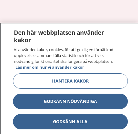
Visa inn
Den här webbplatsen använder
1177 på flera språk
kakor
Visa inn
Om 1177
Vi använder kakor, cookies, för att ge dig en förbättrad
upplevelse, sammanställa statistik och för att viss
nödvändig funktionalitet ska fungera på webbplatsen.
Visa inn
Kontakt
Läs mer om hur vi använder kakor
HANTERA KAKOR
Behandling av personuppgifter
GODKÄNN NÖDVÄNDIGA
Hantering av kakor
GODKÄNN ALLA
Inställningar för kakor