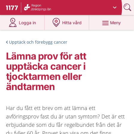
Du har valt region
Jönköpings län
.
Till startsidan för 1177
på 1177.se
på 1177.se
Meny
Logga in
Hitta vård
Upptäck och förebygg cancer
Lämna prov för att
upptäcka cancer i
tjocktarmen eller
ändtarmen
Har du fått ett brev om att lämna ett
avföringsprov fast du är utan symtom? Det är ett
erbjudande som du får regelbundet från det år
du fyller 60 år. Provet kan visa om det finns