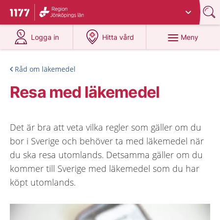
Du har valt region
Jönköpings län
.
Till startsidan för 1177
på 1177.se
på 1177.se
Meny
Logga in
Hitta vård
Råd om läkemedel
Resa med läkemedel
Det är bra att veta vilka regler som gäller om du
bor i Sverige och behöver ta med läkemedel när
du ska resa utomlands. Detsamma gäller om du
kommer till Sverige med läkemedel som du har
köpt utomlands.