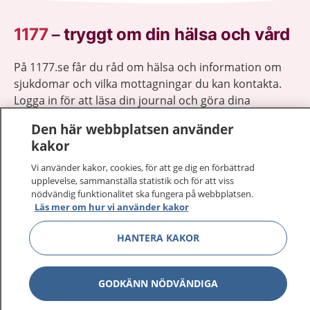
1177
–
tryggt om din hälsa och vård
På 1177.se får du råd om hälsa och information om
sjukdomar och vilka mottagningar du kan kontakta.
Logga in för att läsa din journal och göra dina
vårdärenden. Ring telefonnummer 1177 för
Den här webbplatsen använder
sjukvårdsrådgivning dygnet runt.
kakor
1177 ger dig råd när du vill må bättre.
Vi använder kakor, cookies, för att ge dig en förbättrad
upplevelse, sammanställa statistik och för att viss
nödvändig funktionalitet ska fungera på webbplatsen.
Läs mer om hur vi använder kakor
Visa inn
HANTERA KAKOR
1177 på flera språk
Visa inn
Om 1177
GODKÄNN NÖDVÄNDIGA