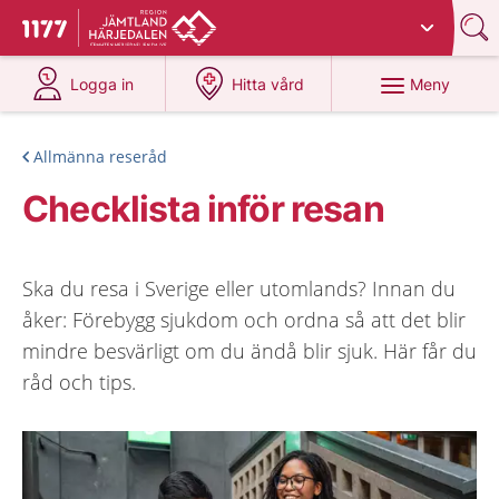
Du har valt region
Jämtland Härjedalen
.
Till startsidan för 1177
på 1177.se
på 1177.se
Meny
Logga in
Hitta vård
Allmänna reseråd
Checklista inför resan
Ska du resa i Sverige eller utomlands? Innan du
åker: Förebygg sjukdom och ordna så att det blir
mindre besvärligt om du ändå blir sjuk. Här får du
råd och tips.