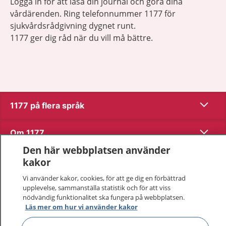
Logga in för att läsa din journal och göra dina
vårdärenden. Ring telefonnummer 1177 för
sjukvårdsrådgivning dygnet runt.
1177 ger dig råd när du vill må bättre.
Visa inn
1177 på flera språk
Visa inn
Om 1177
Den här webbplatsen använder
Visa inn
Kontakt
kakor
Vi använder kakor, cookies, för att ge dig en förbättrad
upplevelse, sammanställa statistik och för att viss
Behandling av personuppgifter
nödvändig funktionalitet ska fungera på webbplatsen.
Läs mer om hur vi använder kakor
Hantering av kakor