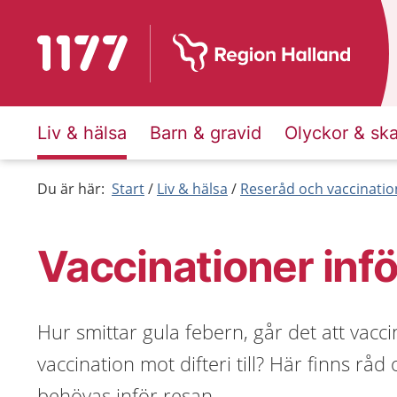
Till startsidan för 1177
Liv & hälsa
Barn & gravid
Olyckor & sk
Du är här:
Start
Liv & hälsa
Reseråd och vaccinatio
Vaccinationer infö
Hur smittar gula febern, går det att vacc
vaccination mot difteri till? Här finns r
behövas inför resan.