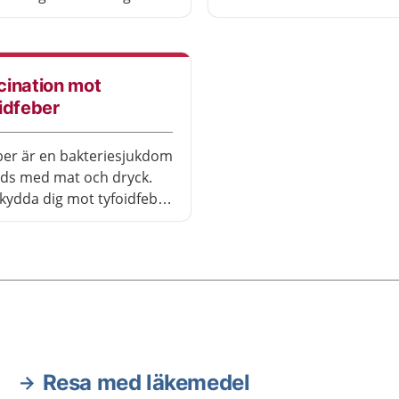
Vaccination rekommender
dra delar av världen.
alla, inte bara om du ska 
ion mot mässling
utomlands. Polio är sällsynt men
deras alla och ingår i
finns i vissa länder, framför
änna
cination mot
Asien och Afrika.
tionsprogrammet för
idfeber
ber är en bakteriesjukdom
ds med mat och dryck.
kydda dig mot tyfoidfeber
vaccin.
Resa med läkemedel