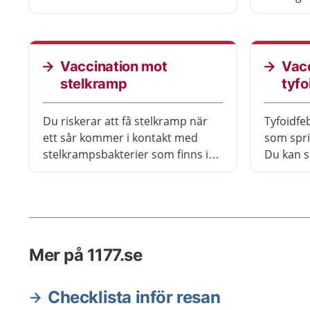
oftast bara vaccinera dig om du
många an
vistas en längre tid i områden där
Vaccinat
sjukdomen är vanlig. Kolera finns
rekommen
främst i länder med bristande
det allm
Vaccination mot
Vac
hygien och stora floddeltan.
vaccina
stelkramp
tyfo
barn.
Du riskerar att få stelkramp när
Tyfoidfe
ett sår kommer i kontakt med
som spri
stelkrampsbakterier som finns i
Du kan s
jord. Du kan också smittas genom
med ett 
bett av vissa djur. Sjukdomen
finns i hela världen och
vaccination rekommenderas för
alla, inte bara om du ska resa
Mer på 1177.se
utomlands.
Checklista inför resan