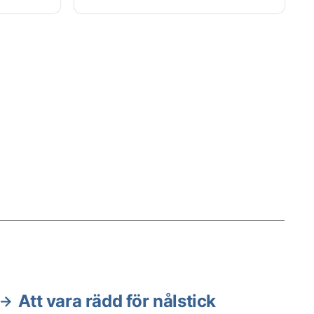
as för
Du kan skydda dig med vaccin
resa
men sjukdomen är ovanlig. Därför
behöver du oftast inte vaccinera
 allt i
dig om du gör kortare resor och
har tillgång till sjukvård för
behandling efter bett.
Att vara rädd för nålstick