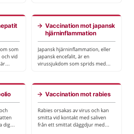
inte bara
delar av Afrika. Om du ska resa till
s.
västra eller centrala Afrika söder
om Sahara under en längre tid
bör du vaccinera dig. Sjukdomen
epatit
Vaccination mot japansk
är ovanlig, men är livshotande och
hjärninflammation
kan dessutom ge bestående
besvär.
kdom som
Japansk hjärninflammation, eller
d och vid
japansk encefalit, är en
 är
virussjukdom som sprids med
et
myggor. Om du ska resa till
Sydostasien eller stora delar av
östra Asien en längre tid bör du
vaccinera dig. Sjukdomen är
olio
Vaccination mot rabies
mycket ovanlig, men är allvarlig
och livshotande för den som
 och
Rabies orsakas av virus och kan
smittas.
vatten
smitta vid kontakt med saliven
a dig
från ett smittat däggdjur med
symtom på rabies, oftast hundar.