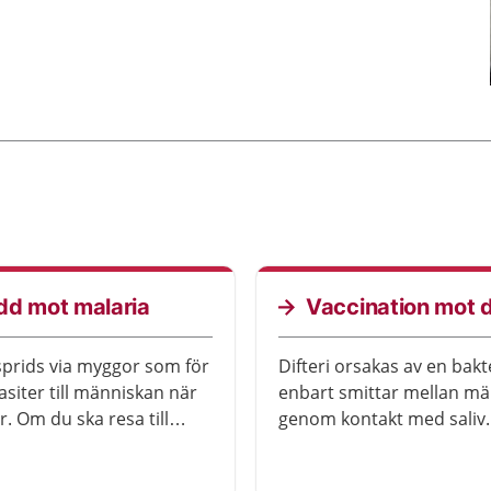
dd mot malaria
Vaccination mot d
sprids via myggor som för
Difteri orsakas av en bak
asiter till människan när
enbart smittar mellan mä
r. Om du ska resa till
genom kontakt med saliv.
opiska länder kan du
skydda dig mot difteri me
kydd mot malaria.
vaccin. Vaccination