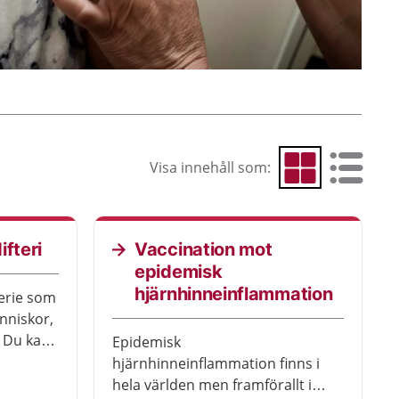
Visa innehåll som:
Visa som rutnät
Visa som 
ifteri
Vaccination mot
epidemisk
hjärnhinneinflammation
terie som
nniskor,
 Du kan
Epidemisk
d ett
hjärnhinneinflammation finns i
hela världen men framförallt i