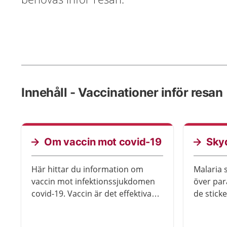
Innehåll - Vaccinationer inför resan
Om vaccin mot covid-19
Sky
Här hittar du information om
Malaria 
vaccin mot infektionssjukdomen
över par
covid-19. Vaccin är det effektivaste
de sticke
sättet att undvika att bli allvarligt
vissa tr
sjuk.
behöva s