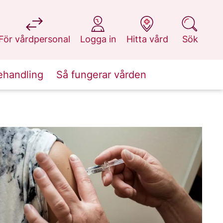
på 1177.se
på 1177.se
på 1177.se
på 1177.se
För vårdpersonal
Logga in
Hitta vård
Sök
ehandling
Så fungerar vården