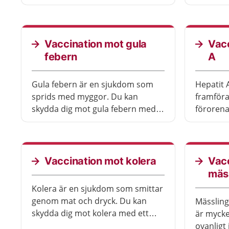
Sjukdome
livshota
Vaccination mot gula
Vacc
febern
A
Gula febern är en sjukdom som
Hepatit 
sprids med myggor. Du kan
framföra
skydda dig mot gula febern med
förorena
ett vaccin. Gula febern finns i vissa
Sjukdome
delar av Afrika och Sydamerika.
mycket al
Vaccination mot kolera
Vac
mäs
Kolera är en sjukdom som smittar
genom mat och dryck. Du kan
Mässling
skydda dig mot kolera med ett
är mycke
drickbart vaccin. Du behöver
ovanligt 