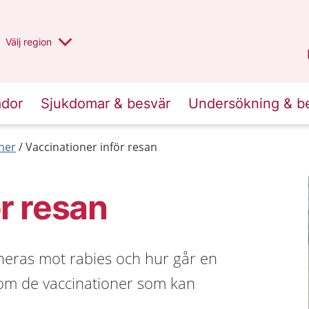
Du har valt region
Välj
en annan
region
Halland
.
ador
Sjukdomar & besvär
Undersökning & b
ner
Vaccinationer inför resan
r resan
ineras mot rabies och hur går en
åd om de vaccinationer som kan