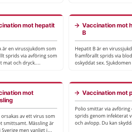
n är allvarlig och kan bli
rekommenderas för alla, 
nde för den som smittas.
om du ska resa utomland
ination mot hepatit
Vaccination mot h
B
A är en virussjukdom som
Hepatit B är en virussju
llt sprids via avföring som
framförallt sprids via blo
t mat och dryck.
oskyddat sex. Sjukdomen
n är ovanlig, men kan bli
ovanlig, men kan bli myck
lvarlig.
allvarlig.
cination mot
Vaccination mot p
sling
Polio smittar via avföring
sprids genom infekterat 
 orsakas av ett virus som
och avlopp. Du kan skydd
t smittsamt. Mässling är
mot polio med ett vaccin.
i Sverige men vanligt i