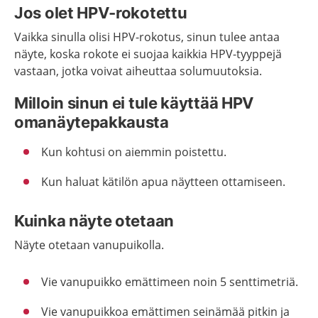
Jos olet HPV-rokotettu
Vaikka sinulla olisi HPV-rokotus, sinun tulee antaa
näyte, koska rokote ei suojaa kaikkia HPV-tyyppejä
vastaan, jotka voivat aiheuttaa solumuutoksia.
Milloin sinun ei tule käyttää HPV
omanäytepakkausta
Kun kohtusi on aiemmin poistettu.
Kun haluat kätilön apua näytteen ottamiseen.
Kuinka näyte otetaan
Näyte otetaan vanupuikolla.
Vie vanupuikko emättimeen noin 5 senttimetriä.
Vie vanupuikkoa emättimen seinämää pitkin ja