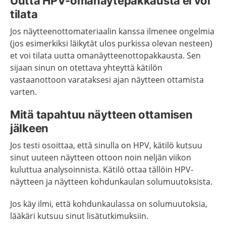
Uutta HPV-omanäytepakkausta ei voi
tilata
Jos näytteenottomateriaalin kanssa ilmenee ongelmia
(jos esimerkiksi läikytät ulos purkissa olevan nesteen)
et voi tilata uutta omanäytteenottopakkausta. Sen
sijaan sinun on otettava yhteyttä kätilön
vastaanottoon varataksesi ajan näytteen ottamista
varten.
Mitä tapahtuu näytteen ottamisen
jälkeen
Jos testi osoittaa, että sinulla on HPV, kätilö kutsuu
sinut uuteen näytteen ottoon noin neljän viikon
kuluttua analysoinnista. Kätilö ottaa tällöin HPV-
näytteen ja näytteen kohdunkaulan solumuutoksista.
Jos käy ilmi, että kohdunkaulassa on solumuutoksia,
lääkäri kutsuu sinut lisätutkimuksiin.