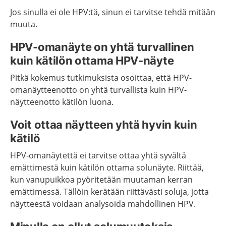
Jos sinulla ei ole HPV:tä, sinun ei tarvitse tehdä mitään
muuta.
HPV-omanäyte on yhtä turvallinen
kuin kätilön ottama HPV-näyte
Pitkä kokemus tutkimuksista osoittaa, että HPV-
omanäytteenotto on yhtä turvallista kuin HPV-
näytteenotto kätilön luona.
Voit ottaa näytteen yhtä hyvin kuin
kätilö
HPV-omanäytettä ei tarvitse ottaa yhtä syvältä
emättimestä kuin kätilön ottama solunäyte. Riittää,
kun vanupuikkoa pyöritetään muutaman kerran
emättimessä. Tällöin kerätään riittävästi soluja, jotta
näytteestä voidaan analysoida mahdollinen HPV.