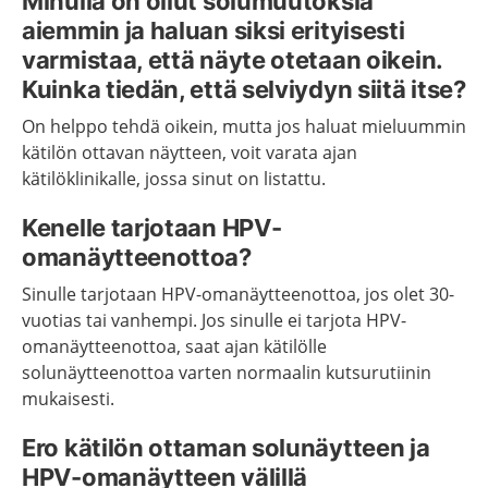
Minulla on ollut solumuutoksia
aiemmin ja haluan siksi erityisesti
varmistaa, että näyte otetaan oikein.
Kuinka tiedän, että selviydyn siitä itse?
On helppo tehdä oikein, mutta jos haluat mieluummin
kätilön ottavan näytteen, voit varata ajan
kätilöklinikalle, jossa sinut on listattu.
Kenelle tarjotaan HPV-
omanäytteenottoa?
Sinulle tarjotaan HPV-omanäytteenottoa, jos olet 30-
vuotias tai vanhempi. Jos sinulle ei tarjota HPV-
omanäytteenottoa, saat ajan kätilölle
solunäytteenottoa varten normaalin kutsurutiinin
mukaisesti.
Ero kätilön ottaman solunäytteen ja
HPV-omanäytteen välillä