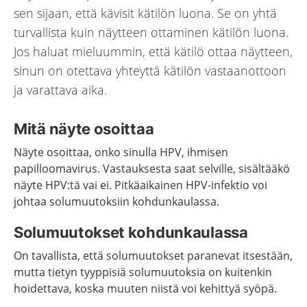
sen sijaan, että kävisit kätilön luona. Se on yhtä
turvallista kuin näytteen ottaminen kätilön luona.
Jos haluat mieluummin, että kätilö ottaa näytteen,
sinun on otettava yhteyttä kätilön vastaanottoon
ja varattava aika.
Mitä näyte osoittaa
Näyte osoittaa, onko sinulla HPV, ihmisen
papilloomavirus. Vastauksesta saat selville, sisältääkö
näyte HPV:tä vai ei. Pitkäaikainen HPV-infektio voi
johtaa solumuutoksiin kohdunkaulassa.
Solumuutokset kohdunkaulassa
On tavallista, että solumuutokset paranevat itsestään,
mutta tietyn tyyppisiä solumuutoksia on kuitenkin
hoidettava, koska muuten niistä voi kehittyä syöpä.