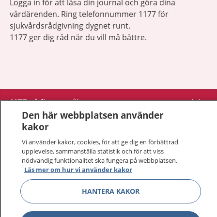
Logga in för att läsa din journal och göra dina
vårdärenden. Ring telefonnummer 1177 för
sjukvårdsrådgivning dygnet runt.
1177 ger dig råd när du vill må bättre.
Show co
1177 på flera språk
Den här webbplatsen använder
Show co
kakor
Om 1177
Vi använder kakor, cookies, för att ge dig en förbättrad
Show co
upplevelse, sammanställa statistik och för att viss
Kontakt
nödvändig funktionalitet ska fungera på webbplatsen.
Läs mer om hur vi använder kakor
Behandling av personuppgifter
HANTERA KAKOR
Hantering av kakor