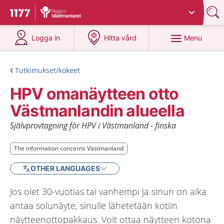
Du har valt region
Västmanland
.
To start page for 1177
at 1177.se
at 1177.se
Menu
Logga in
Hitta vård
Tutkimukset/kokeet
HPV omanäytteen otto
Västmanlandin alueella
Självprovtagning för HPV i Västmanland - finska
The information concerns Västmanland
The information concerns Västmanland
OTHER LANGUAGES
Jos olet 30-vuotias tai vanhempi ja sinun on aika
antaa solunäyte, sinulle lähetetään kotiin
näytteenottopakkaus. Voit ottaa näytteen kotona