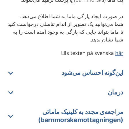
در صورت
ایجاد
پارگی
ماما به شما اطلاع
می‌دهد
.
شما
می‌توانید
یک
تصویر
از اندام
تناسلی
درخواست
ک
نید
تا
ماما
بتواند
جایی
که
پارگی
به وجود
آمده
است را به
شما نشان
بدهد
.
Läs texten på svenska
här
این‌گونه احساس می‌شود
درمان
مراجعه‌ی مجدد به کلینیک مامائی
(barnmorskemottagningen)