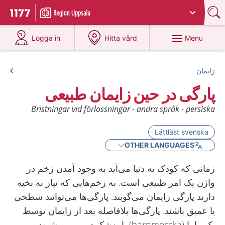
Du har valt region
Uppsala län
.
To start page for 1177
at 1177.se
at 1177.se
Menu
Logga in
Hitta vård
زایمان
پارگی در حین زایمان طبیعی
Bristningar vid förlossningar - andra språk - persiska
Lättläst svenska
OTHER LANGUAGES
زمانی که کودک به دنیا می‌آید به وجود آمدن زخم در
واژن یک امر طبیعی است. به زخم‌هایی که نیاز به بخیه
دارند پارگی زایمان می‌گویند. پارگی‌ها می‌توانند سطحی
یا عمیق باشند. پارگی‌ها بلافاصله بعد از زایمان توسط
یک ماما (barnmorska) یا پزشک ترمیم می‌شوند.