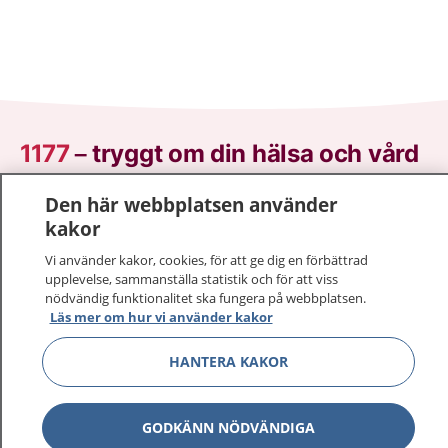
1177
–
tryggt om din hälsa och vård
På 1177.se får du råd om hälsa och information om
Den här webbplatsen använder
sjukdomar och vilka mottagningar du kan kontakta.
kakor
Logga in för att läsa din journal och göra dina
Vi använder kakor, cookies, för att ge dig en förbättrad
vårdärenden. Ring telefonnummer 1177 för
upplevelse, sammanställa statistik och för att viss
sjukvårdsrådgivning dygnet runt.
nödvändig funktionalitet ska fungera på webbplatsen.
Läs mer om hur vi använder kakor
1177 ger dig råd när du vill må bättre.
HANTERA KAKOR
GODKÄNN NÖDVÄNDIGA
Show co