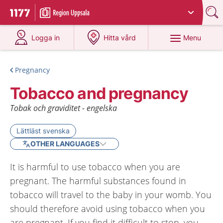
Du har valt region
Uppsala län
.
To start page for 1177
at 1177.se
at 1177.se
Menu
Logga in
Hitta vård
Pregnancy
Tobacco and pregnancy
Tobak och graviditet - engelska
Lättläst svenska
OTHER LANGUAGES
It is harmful to use tobacco when you are
pregnant. The harmful substances found in
tobacco will travel to the baby in your womb. You
should therefore avoid using tobacco when you
are pregnant. If you find it difficult to stop, you