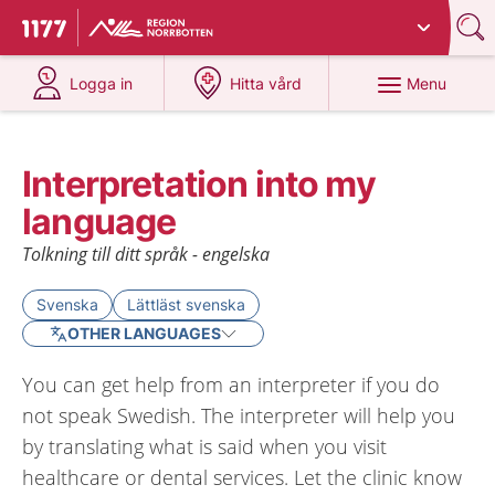
Du har valt region
Norrbotten
.
To start page for 1177
at 1177.se
at 1177.se
Menu
Logga in
Hitta vård
Interpretation into my
language
Tolkning till ditt språk - engelska
Svenska
Lättläst svenska
OTHER LANGUAGES
You can get help from an interpreter if you do
not speak Swedish. The interpreter will help you
by translating what is said when you visit
healthcare or dental services. Let the clinic know