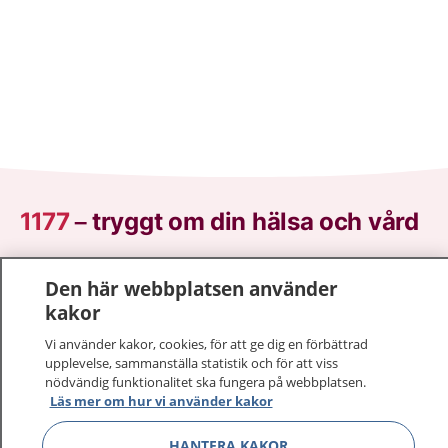
1177
–
tryggt om din hälsa och vård
På 1177.se får du råd om hälsa och information om
Den här webbplatsen använder
sjukdomar och vilka mottagningar du kan kontakta.
kakor
Logga in för att läsa din journal och göra dina
vårdärenden. Ring telefonnummer 1177 för
Vi använder kakor, cookies, för att ge dig en förbättrad
sjukvårdsrådgivning dygnet runt.
upplevelse, sammanställa statistik och för att viss
nödvändig funktionalitet ska fungera på webbplatsen.
1177 ger dig råd när du vill må bättre.
Läs mer om hur vi använder kakor
HANTERA KAKOR