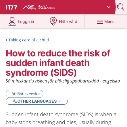
Du har valt region
Norrbotten
.
To start page for 1177
at 1177.se
at 1177.se
Menu
Logga in
Hitta vård
Taking care of a child
How to reduce the risk of
sudden infant death
syndrome (SIDS)
Så minskar du risken för plötslig spädbarnsdöd - engelska
Lättläst svenska
OTHER LANGUAGES
Sudden infant death syndrome (SIDS) is when a
baby stops breathing and dies, usually during