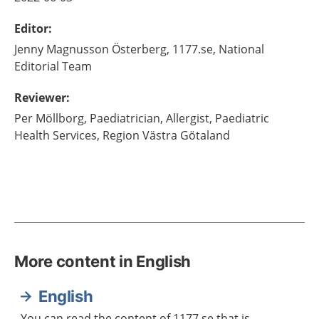
Editor
:
Jenny
Magnusson Österberg,
1177.se, National
Editorial Team
Reviewer
:
Per
Möllborg,
Paediatrician, Allergist, Paediatric
Health Services, Region Västra Götaland
More content in English
English
You can read the content of 1177.se that is