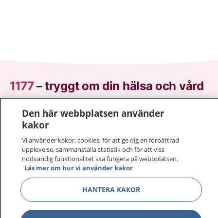
1177
–
tryggt om din hälsa och vård
På 1177.se får du råd om hälsa och information om
Den här webbplatsen använder
sjukdomar och vilka mottagningar du kan kontakta.
kakor
Logga in för att läsa din journal och göra dina
Vi använder kakor, cookies, för att ge dig en förbättrad
vårdärenden. Ring telefonnummer 1177 för
upplevelse, sammanställa statistik och för att viss
sjukvårdsrådgivning dygnet runt.
nödvändig funktionalitet ska fungera på webbplatsen.
1177 ger dig råd när du vill må bättre.
Läs mer om hur vi använder kakor
HANTERA KAKOR