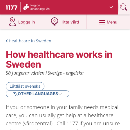
Du har valt region
Jönköpings län
.
To start page for 1177
at 1177.se
at 1177.se
Menu
Logga in
Hitta vård
Healthcare in Sweden
How healthcare works in
Sweden
Så fungerar vården i Sverige - engelska
Lättläst svenska
OTHER LANGUAGES
If you or someone in your family needs medical
care, you can usually get help at a healthcare
centre (vårdcentral) . Call 1177 if you are unsure