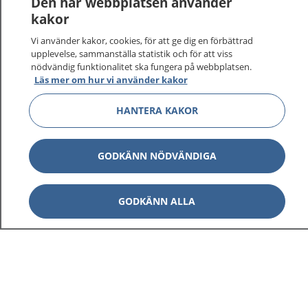
Den här webbplatsen använder
kakor
Vi använder kakor, cookies, för att ge dig en förbättrad
upplevelse, sammanställa statistik och för att viss
nödvändig funktionalitet ska fungera på webbplatsen.
Show co
1177 på flera språk
Läs mer om hur vi använder kakor
Show co
HANTERA KAKOR
Om 1177
Show co
Kontakt
GODKÄNN NÖDVÄNDIGA
GODKÄNN ALLA
Behandling av personuppgifter
Hantering av kakor
Inställningar för kakor