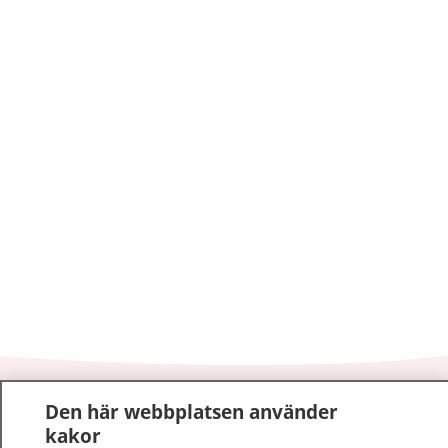
1177
–
tryggt om din hälsa och vård
Den här webbplatsen använder
kakor