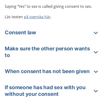
Saying “Yes” to sex is called giving consent to sex.
Läs texten
på svenska här
.
Consent law
Make sure the other person wants
to
When consent has not been given
If someone has had sex with you
without your consent