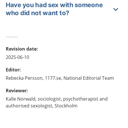
Have you had sex with someone
who did not want to?
Revision date
:
2025-06-10
Editor
:
Rebecka
Persson,
1177.se, National Editorial Team
Reviewer
:
Kalle
Norwald,
sociologist, psychotherapist and
authorised sexologist,
Stockholm