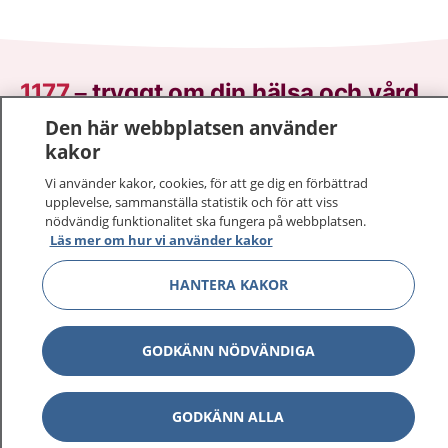
1177
–
tryggt om din hälsa och vård
Den här webbplatsen använder
På 1177.se får du råd om hälsa och information om
kakor
sjukdomar och vilka mottagningar du kan kontakta.
Vi använder kakor, cookies, för att ge dig en förbättrad
Logga in för att läsa din journal och göra dina
upplevelse, sammanställa statistik och för att viss
vårdärenden. Ring telefonnummer 1177 för
nödvändig funktionalitet ska fungera på webbplatsen.
sjukvårdsrådgivning dygnet runt.
Läs mer om hur vi använder kakor
1177 ger dig råd när du vill må bättre.
HANTERA KAKOR
GODKÄNN NÖDVÄNDIGA
Show co
1177 på flera språk
GODKÄNN ALLA
Show co
Om 1177