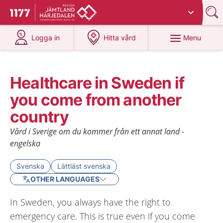
Du har valt region
Jämtland Härjedalen
.
To start page for 1177
at 1177.se
at 1177.se
Menu
Logga in
Hitta vård
Healthcare in Sweden if
you come from another
country
Vård i Sverige om du kommer från ett annat land -
engelska
Svenska
Lättläst svenska
OTHER LANGUAGES
In Sweden, you always have the right to
emergency care. This is true even if you come