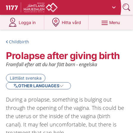
Du har valt region
Jämtland Härjedalen
.
To start page for 1177
at 1177.se
at 1177.se
Menu
Logga in
Hitta vård
Childbirth
Prolapse after giving birth
Framfall efter att du har fött barn - engelska
Lättläst svenska
OTHER LANGUAGES
During a prolapse, something is bulging out
through the opening of the vagina. This could be
the uterus or the inside of the vagina (birth
canal). It may feel uncomfortable, but there is
treatment that can help.