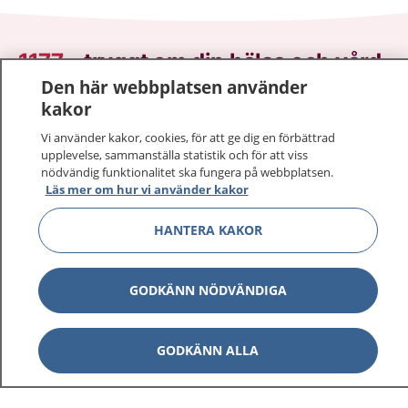
1177
–
tryggt om din hälsa och vård
Den här webbplatsen använder
På 1177.se får du råd om hälsa och information om
kakor
sjukdomar och vilka mottagningar du kan kontakta.
Vi använder kakor, cookies, för att ge dig en förbättrad
Logga in för att läsa din journal och göra dina
upplevelse, sammanställa statistik och för att viss
vårdärenden. Ring telefonnummer 1177 för
nödvändig funktionalitet ska fungera på webbplatsen.
Läs mer om hur vi använder kakor
sjukvårdsrådgivning dygnet runt.
1177 ger dig råd när du vill må bättre.
HANTERA KAKOR
GODKÄNN NÖDVÄNDIGA
Show co
1177 på flera språk
GODKÄNN ALLA
Show co
Om 1177