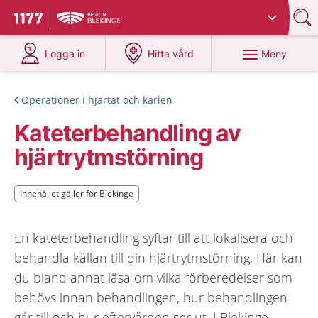
Du har valt region
Blekinge
.
Till startsidan för 1177
på 1177.se
på 1177.se
Meny
Logga in
Hitta vård
Operationer i hjärtat och kärlen
Kateterbehandling av
hjärtrytmstörning
Innehållet gäller för Blekinge
Innehållet gäller för Blekinge
En kateterbehandling syftar till att lokalisera och
behandla källan till din hjärtrytmstörning. Här kan
du bland annat läsa om vilka förberedelser som
behövs innan behandlingen, hur behandlingen
går till och hur eftervården ser ut. I Blekinge