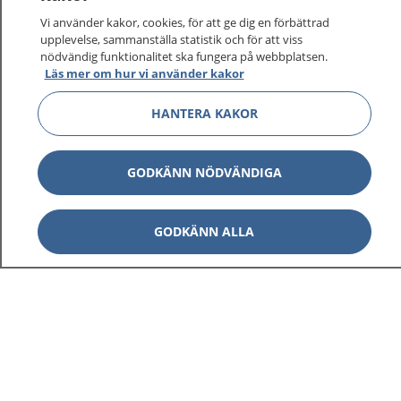
Vi använder kakor, cookies, för att ge dig en förbättrad
upplevelse, sammanställa statistik och för att viss
nödvändig funktionalitet ska fungera på webbplatsen.
Visa inn
Läs mer om hur vi använder kakor
1177 på flera språk
HANTERA KAKOR
Visa inn
Om 1177
Visa inn
GODKÄNN NÖDVÄNDIGA
Kontakt
GODKÄNN ALLA
Behandling av personuppgifter
Hantering av kakor
Inställningar för kakor
1177 – en tjänst från
Inera.