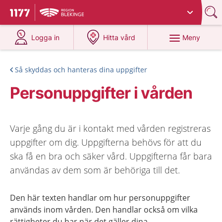
Du har valt region
Blekinge
.
Till startsidan för 1177
på 1177.se
på 1177.se
Meny
Logga in
Hitta vård
Så skyddas och hanteras dina uppgifter
Personuppgifter i vården
Varje gång du är i kontakt med vården registreras
uppgifter om dig. Uppgifterna behövs för att du
ska få en bra och säker vård. Uppgifterna får bara
användas av dem som är behöriga till det.
Den här texten handlar om hur personuppgifter
används inom vården. Den handlar också om vilka
rättigheter du har när det gäller dina