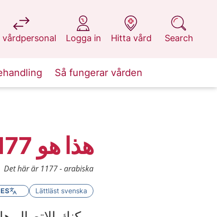
at 1177.se
at 1177.se
at 1177.se
at 1177.se
 vårdpersonal
Logga in
Hitta vård
Search
ehandling
Så fungerar vården
هذا هو 1177 دليل الرعاية الصحية
Det här är 1177 - arabiska
GES
Lättläst svenska