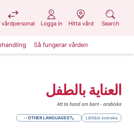
at 1177.se
at 1177.se
at 1177.se
at 1177.se
 vårdpersonal
Logga in
Hitta vård
Search
ehandling
Så fungerar vården
العناية بالطفل
Att ta hand om barn - arabiska
OTHER LANGUAGES
Lättläst svenska