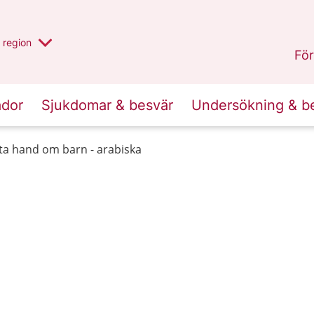
har valt region
en annan
region
Jönköpings län
.
För
ador
Sjukdomar & besvär
Undersökning & b
 ta hand om barn - arabiska