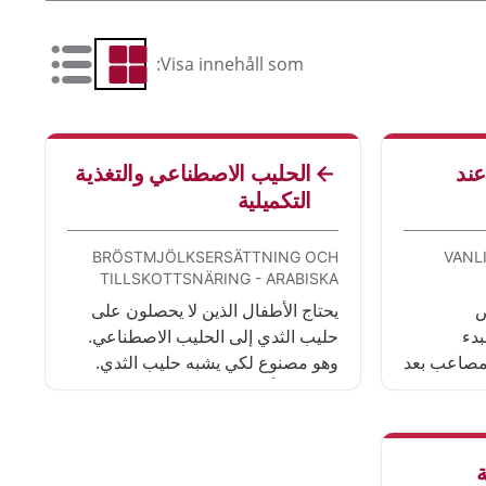
Visa innehåll som:
 som lista
Visa som rutnät
cles
عند
الحليب الاصطناعي والتغذية
التكميلية
BRÖSTMJÖLKSERSÄTTNING OCH
VANL
TILLSKOTTSNÄRING - ARABISKA
ض
يحتاج الأطفال الذين لا يحصلون على
بدء
حليب الثدي إلى الحليب الاصطناعي.
المصاعب بعد
وهو مصنوع لكي يشبه حليب الثدي.
ن قد
عندما يبدأ الطفل بتناول الطعام المعتاد
يمكنه الحصول على ما يُدعى بالتغذية
التكميلية عوضًا عن ذلك.