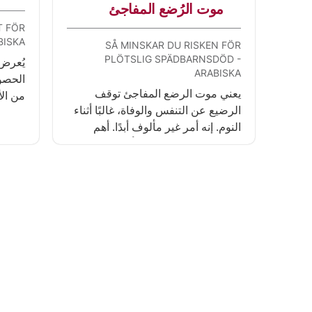
موت الرُضع المفاجئ
 FÖR
BISKA
SÅ MINSKAR DU RISKEN FÖR
PLÖTSLIG SPÄDBARNSDÖD -
يُعرض
ARABISKA
الحصو
يعني موت الرضع المفاجئ توقف
من ال
الرضيع عن التنفس والوفاة، غالبًا أثناء
التعر
النوم. إنه أمر غير مألوف أبدًا. أهم
التطعي
وسيلة لتقليل الخطر هو أن ينام الرضيع
على ظهره.