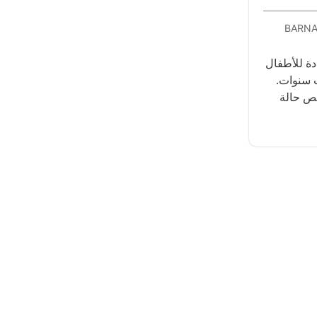
BARNA
دة للأطفال
 سنوات.
حص حالة
أسئلة حول
طفال