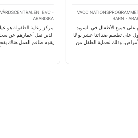
VÅRDSCENTRALEN, BVC -
VACCINATIONSPROGRAMMET
ARABISKA
BARN - ARA
 على جميع الأطفال في السويد
مركز رعاية الطفولة هو عيا
ل على تطعيم ضد اثنا عشر نوعًا
الذين تقل أعمارهم عن ست
أمراض، وذلك لحماية الطفل من
يقوم طاقم العمل هناك بف
ض إلى مرض شديد. الحصول على
الطفل ونموّه. يمكنك طرح 
م مجاني.
جميع الأمور التي تتعلق بالأ
والوالدين.