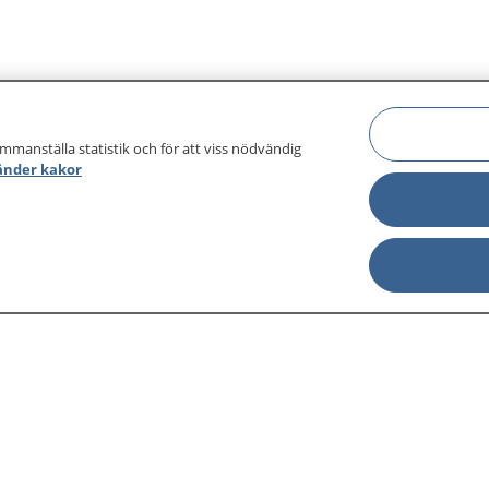
ammanställa statistik och för att viss nödvändig
änder kakor
sjukdomar och
Other languages
sa din journal
Lättläst svenska
 för