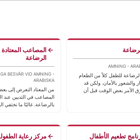
رضاعة
المصاعب المعتادة 
الرضاعة
AMNING - ARA
IGA BESVÄR VID AMNING -
لرضاعة للطفل كلاً من الطعام
ARABISKA
ر والشعور بالأمان. ولكن قد
من المعتاد التعرض إلى بع
ق الأمر بعض الوقت قبل أن
المصاعب في الثديين عند ال
لرضاعة فعّالة. هناك بعض
بالرضاعة. غالبًا ما تختفي 
عدات التي يمكنك الحصول عليها.
مدة قصيرة. في بعض الأحيا
تحتاجين إلى معالجة.
نامج تطعيم الأطفال
مركز رعاية الطفولة