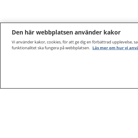
Den här webbplatsen använder kakor
Vi använder kakor, cookies, för att ge dig en förbättrad upplevelse, s
funktionalitet ska fungera på webbplatsen.
Läs mer om hur vi anv
1177
–
tryggt om din hälsa och vård
På 1177.se får du råd om hälsa och information om 
vilka mottagningar du kan kontakta. Logga in för att lä
och göra dina vårdärenden. Ring telefonnummer 1177
sjukvårdsrådgivning dygnet runt.
1177 ger dig råd när du vill må bättre.