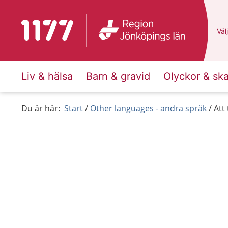
To start page for 1177
Du 
Välj
Liv & hälsa
Barn & gravid
Olyckor & sk
Du är här:
Start
Other languages - andra språk
Att