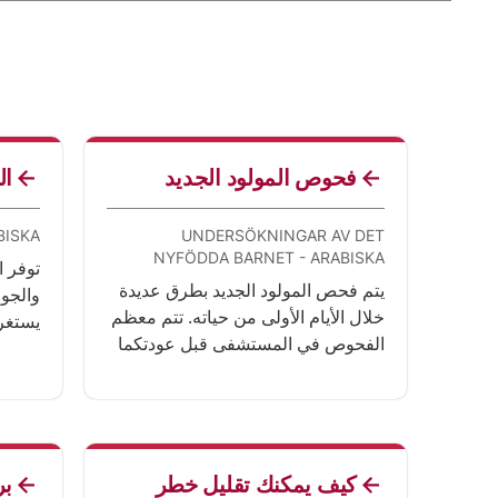
فحوص المولود الجديد
ال
BISKA
UNDERSÖKNINGAR AV DET
NYFÖDDA BARNET - ARABISKA
توفر ا
يتم فحص المولود الجديد بطرق عديدة
والجوا
خلال الأيام الأولى من حياته. تتم معظم
يستغر
الفحوص في المستشفى قبل عودتكما
تصبح ا
إلى المنزل. إذا عدتما إلى المنزل مبكرًا
المسا
فقد تحتاجان إلى الرجوع لإجراء فحوص
مختلفة.
كيف يمكنك تقليل خطر
بر