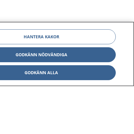
HANTERA KAKOR
GODKÄNN NÖDVÄNDIGA
GODKÄNN ALLA
Om 1177
Kontakt
E-tjänster
Press
Aktuellt
Digital tillgänglighet