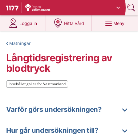
Du har valt region
Västmanland
.
Till startsidan för 1177
på 1177.se
på 1177.se
Meny
Logga in
Hitta vård
Mätningar
Långtidsregistrering av
blodtryck
Innehållet gäller för Västmanland
Innehållet gäller för Västmanland
Varför görs undersökningen?
Hur går undersökningen till?