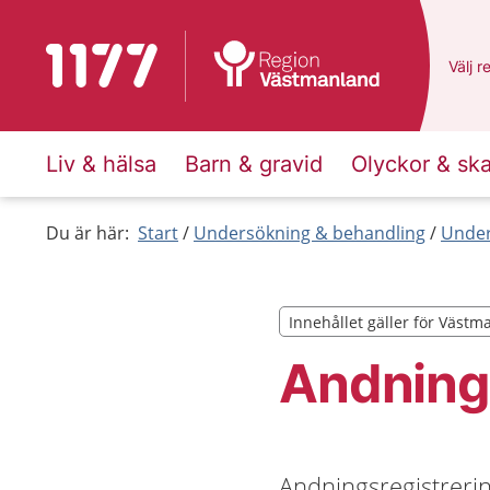
Till startsidan för 1177
Du ha
Välj
e
r
Liv & hälsa
Barn & gravid
Olyckor & sk
Du är här:
Start
Undersökning & behandling
Under
Innehållet gäller för Väst
Innehållet gäller för Väst
Andnings
Andningsregistreri