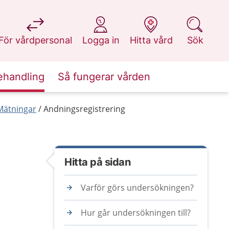
på 1177.se
på 1177.se
på 1177.se
på 1177.se
För vårdpersonal
Logga in
Hitta vård
Sök
ehandling
Så fungerar vården
Mätningar
Andningsregistrering
Hitta på sidan
Varför görs undersökningen?
Hur går undersökningen till?