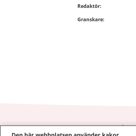
Redaktör
:
Granskare
:
1177
–
tryggt om din hälsa och vård
Den här webbplatsen använder kakor