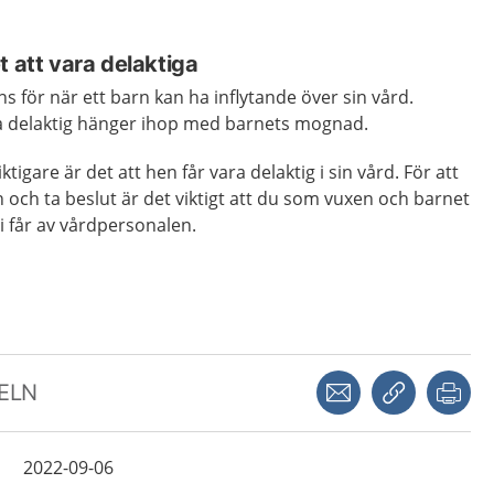
t att vara delaktiga
s för när ett barn kan ha inflytande över sin vård.
ra delaktig hänger ihop med barnets mognad.
ktigare är det att hen får vara delaktig i sin vård. För att
n och ta beslut är det viktigt att du som vuxen och barnet
i får av vårdpersonalen.
Dela via mejl
Kopiera län
Skr
KELN
2022-09-06