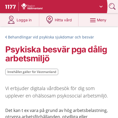
Du har valt region
Västmanland
.
Till startsidan för 1177
på 1177.se
på 1177.se
Meny
Logga in
Hitta vård
Behandlingar vid psykiska sjukdomar och besvär
Psykiska besvär pga dålig
arbetsmiljö
Innehållet gäller för Västmanland
Innehållet gäller för Västmanland
Vi erbjuder digitala vårdbesök för dig som
upplever en ohälsosam psykosocial arbetsmiljö.
Det kan t ex vara på grund av hög arbetsbelastning,
otrygga arbetsförhållanden, otydliga eller