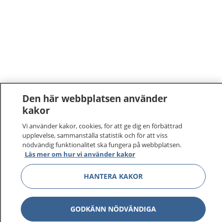
Den här webbplatsen använder
kakor
1177
–
tryggt om din hälsa och vård
Vi använder kakor, cookies, för att ge dig en förbättrad
upplevelse, sammanställa statistik och för att viss
På 1177.se får du råd om hälsa och information om
nödvändig funktionalitet ska fungera på webbplatsen.
sjukdomar och vilka mottagningar du kan kontakta.
Läs mer om hur vi använder kakor
Logga in för att läsa din journal och göra dina
HANTERA KAKOR
vårdärenden. Ring telefonnummer 1177 för
sjukvårdsrådgivning dygnet runt.
1177 ger dig råd när du vill må bättre.
GODKÄNN NÖDVÄNDIGA