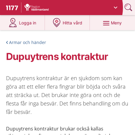
Du har valt region
Västmanland
.
Till startsidan för 1177
på 1177.se
på 1177.se
Meny
Logga in
Hitta vård
Armar och händer
Dupuytrens kontraktur
Dupuytrens kontraktur är en sjukdom som kan
göra att ett eller flera fingrar blir böjda och svåra
att sträcka ut. Det brukar inte göra ont och de
flesta får inga besvär. Det finns behandling om du
får besvär.
Dupuytrens kontraktur brukar också kallas