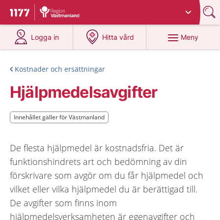
Du har valt region
Västmanland
.
Till startsidan för 1177
på 1177.se
på 1177.se
Meny
Logga in
Hitta vård
Kostnader och ersättningar
Hjälpmedelsavgifter
Innehållet gäller för Västmanland
Innehållet gäller för Västmanland
De flesta hjälpmedel är kostnadsfria. Det är
funktionshindrets art och bedömning av din
förskrivare som avgör om du får hjälpmedel och
vilket eller vilka hjälpmedel du är berättigad till.
De avgifter som finns inom
hjälpmedelsverksamheten är egenavgifter och