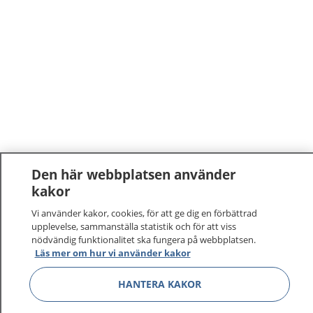
Den här webbplatsen använder
kakor
1177
–
tryggt om din hälsa och vård
Vi använder kakor, cookies, för att ge dig en förbättrad
upplevelse, sammanställa statistik och för att viss
På 1177.se får du råd om hälsa och information om
nödvändig funktionalitet ska fungera på webbplatsen.
sjukdomar och vilka mottagningar du kan kontakta.
Läs mer om hur vi använder kakor
Logga in för att läsa din journal och göra dina
vårdärenden. Ring telefonnummer 1177 för
HANTERA KAKOR
sjukvårdsrådgivning dygnet runt.
1177 ger dig råd när du vill må bättre.