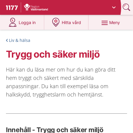
Du har valt region
Västmanland
.
Till startsidan för 1177
på 1177.se
på 1177.se
Meny
Logga in
Hitta vård
Liv & hälsa
Trygg och säker miljö
Här kan du läsa mer om hur du kan göra ditt
hem tryggt och säkert med särskilda
anpassningar. Du kan till exempel läsa om
halkskydd, trygghetslarm och hemtjänst.
Innehåll - Trygg och säker miljö