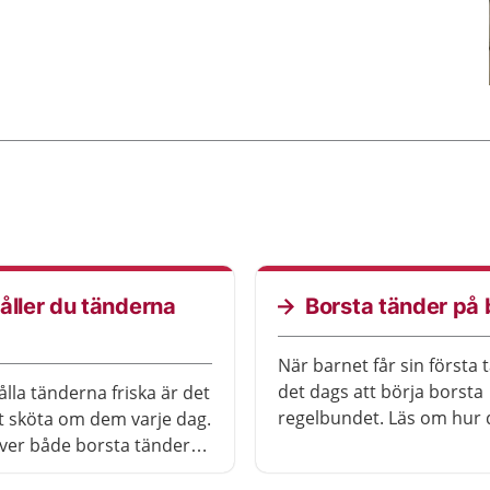
åller du tänderna
Borsta tänder på 
a
När barnet får sin första 
det dags att börja borsta
ålla tänderna friska är det
regelbundet. Läs om hur 
att sköta om dem varje dag.
ver både borsta tänderna
a rent i mellanrummen