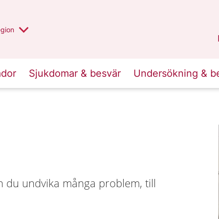
r valt region
n annan
egion
Västmanland
.
ador
Sjukdomar & besvär
Undersökning & b
n du undvika många problem, till