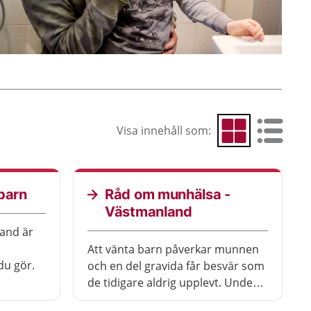
Visa innehåll som:
Visa som rutnät
Visa som 
barn
Råd om munhälsa -
Västmanland
tand är
Att vänta barn påverkar munnen
du gör.
och en del gravida får besvär som
de tidigare aldrig upplevt. Under
graviditeten är du känsligare och