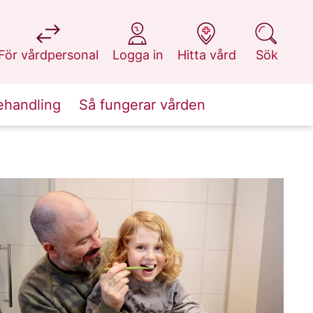
på 1177.se
på 1177.se
på 1177.se
på 1177.se
För vårdpersonal
Logga in
Hitta vård
Sök
ehandling
Så fungerar vården