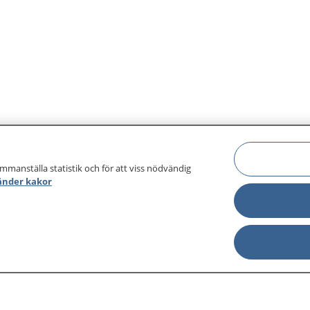
ammanställa statistik och för att viss nödvändig
änder kakor
sjukdomar och
Other languages
sa din journal
Lättläst svenska
 för