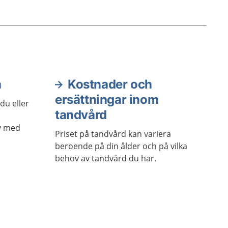
får lättare tandköttsinflammation
av plack som ligger kvar vid
tandköttskanten.
a
Kostnader och
ersättningar inom
du eller
tandvård
av med
Priset på tandvård kan variera
beroende på din ålder och på vilka
behov av tandvård du har.