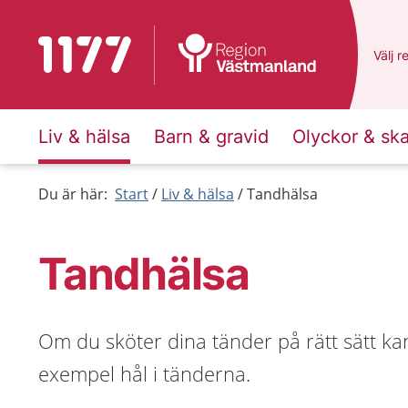
Till startsidan för 1177
Du ha
Välj
e
r
Liv & hälsa
Barn & gravid
Olyckor & sk
Du är här:
Start
Liv & hälsa
Tandhälsa
Tandhälsa
Om du sköter dina tänder på rätt sätt ka
exempel hål i tänderna.