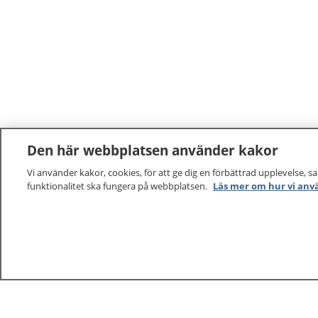
Den här webbplatsen använder kakor
Vi använder kakor, cookies, för att ge dig en förbättrad upplevelse, s
funktionalitet ska fungera på webbplatsen.
Läs mer om hur vi anv
1177
–
tryggt om din hälsa och vård
På 1177.se får du råd om hälsa och information om 
vilka mottagningar du kan kontakta. Logga in för att lä
och göra dina vårdärenden. Ring telefonnummer 1177
sjukvårdsrådgivning dygnet runt.