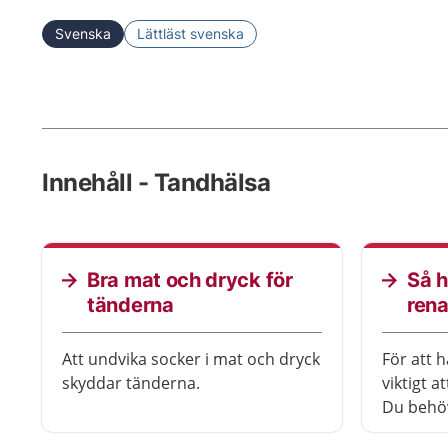
Svenska
Lättläst svenska
Innehåll - Tandhälsa
Bra mat och dryck för
Så h
tänderna
ren
Att undvika socker i mat och dryck
För att h
skyddar tänderna.
viktigt 
Du behö
och gör