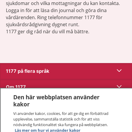
sjukdomar och vilka mottagningar du kan kontakta.
Logga in för att läsa din journal och göra dina
vårdärenden. Ring telefonnummer 1177 för
sjukvårdsrådgivning dygnet runt.
1177 ger dig råd när du vill må bättre.
Visa inn
1177 på flera språk
Visa inn
Om 1177
Den här webbplatsen använder
Visa inn
Kontakt
kakor
Vi använder kakor, cookies, för att ge dig en förbättrad
upplevelse, sammanställa statistik och för att viss
Behandling av personuppgifter
nödvändig funktionalitet ska fungera på webbplatsen.
Läs mer om hur vi använder kakor