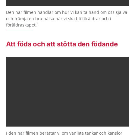
Den här filmen handlar om hur vi kan ta hand om oss själva
och främja en bra hälsa när vi ska bli föräldrar och i
föräldraskapet.”
Att föda och att stötta den födande
I den här filmen berättar vi om vanliga tankar och känslor