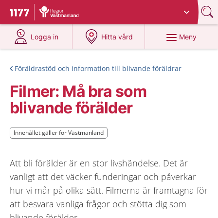
Du har valt region
Västmanland
.
Till startsidan för 1177
på 1177.se
på 1177.se
Meny
Logga in
Hitta vård
Föräldrastöd och information till blivande föräldrar
Filmer: Må bra som
blivande förälder
Innehållet gäller för Västmanland
Innehållet gäller för Västmanland
Att bli förälder är en stor livshändelse. Det är
vanligt att det väcker funderingar och påverkar
hur vi mår på olika sätt. Filmerna är framtagna för
att besvara vanliga frågor och stötta dig som
blivande förälder.